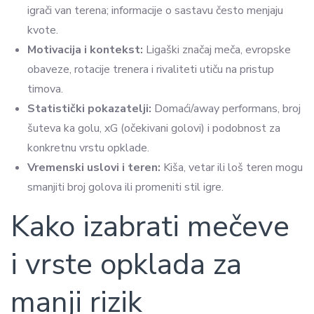
igrači van terena; informacije o sastavu često menjaju
kvote.
Motivacija i kontekst:
Ligaški značaj meča, evropske
obaveze, rotacije trenera i rivaliteti utiču na pristup
timova.
Statistički pokazatelji:
Domaći/away performans, broj
šuteva ka golu, xG (očekivani golovi) i podobnost za
konkretnu vrstu opklade.
Vremenski uslovi i teren:
Kiša, vetar ili loš teren mogu
smanjiti broj golova ili promeniti stil igre.
Kako izabrati mečeve
i vrste opklada za
manji rizik