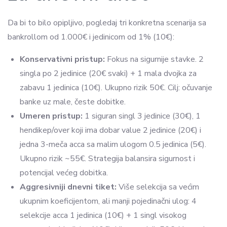
Da bi to bilo opipljivo, pogledaj tri konkretna scenarija sa
bankrollom od 1.000€ i jedinicom od 1% (10€):
Konservativni pristup:
Fokus na sigurnije stavke. 2
singla po 2 jedinice (20€ svaki) + 1 mala dvojka za
zabavu 1 jedinica (10€). Ukupno rizik 50€. Cilj: očuvanje
banke uz male, česte dobitke.
Umeren pristup:
1 siguran singl 3 jedinice (30€), 1
hendikep/over koji ima dobar value 2 jedinice (20€) i
jedna 3-meča acca sa malim ulogom 0.5 jedinica (5€).
Ukupno rizik ~55€. Strategija balansira sigurnost i
potencijal većeg dobitka.
Aggresivniji dnevni tiket:
Više selekcija sa većim
ukupnim koeficijentom, ali manji pojedinačni ulog: 4
selekcije acca 1 jedinica (10€) + 1 singl visokog