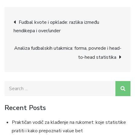
Post
Fudbal kvote i opklade: razlika između
hendikepa i over/under
navigation
Analiza fudbalskih utakmica: forma, povrede i head-
to-head statistika
Search
for:
Recent Posts
Praktičan vodič za klađenje na rukomet: koje statistike
pratiti i kako prepoznati value bet