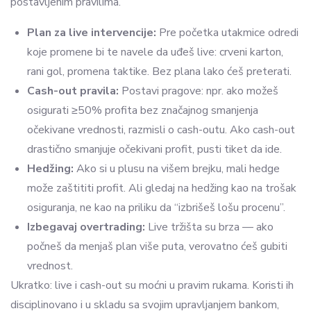
postavljenim pravilima.
Plan za live intervencije:
Pre početka utakmice odredi
koje promene bi te navele da uđeš live: crveni karton,
rani gol, promena taktike. Bez plana lako ćeš preterati.
Cash-out pravila:
Postavi pragove: npr. ako možeš
osigurati ≥50% profita bez značajnog smanjenja
očekivane vrednosti, razmisli o cash-outu. Ako cash-out
drastično smanjuje očekivani profit, pusti tiket da ide.
Hedžing:
Ako si u plusu na višem brejku, mali hedge
može zaštititi profit. Ali gledaj na hedžing kao na trošak
osiguranja, ne kao na priliku da “izbrišeš lošu procenu”.
Izbegavaj overtrading:
Live tržišta su brza — ako
počneš da menjaš plan više puta, verovatno ćeš gubiti
vrednost.
Ukratko: live i cash-out su moćni u pravim rukama. Koristi ih
disciplinovano i u skladu sa svojim upravljanjem bankom,