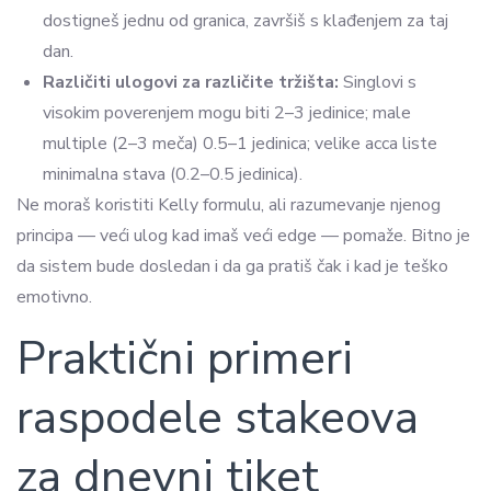
dostigneš jednu od granica, završiš s klađenjem za taj
dan.
Različiti ulogovi za različite tržišta:
Singlovi s
visokim poverenjem mogu biti 2–3 jedinice; male
multiple (2–3 meča) 0.5–1 jedinica; velike acca liste
minimalna stava (0.2–0.5 jedinica).
Ne moraš koristiti Kelly formulu, ali razumevanje njenog
principa — veći ulog kad imaš veći edge — pomaže. Bitno je
da sistem bude dosledan i da ga pratiš čak i kad je teško
emotivno.
Praktični primeri
raspodele stakeova
za dnevni tiket