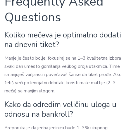
Frequently Asked
Questions
Koliko mečeva je optimalno dodati
na dnevni tiket?
Manje je često bolje: fokusiraj se na 1–3 kvalitetna izbora
svaki dan umesto gomilanja velikog broja utakmica. Time
smanjuješ varijansu i povećavaš šanse da tiket prođe. Ako
želiš veći potencijalni dobitak, koristi male multije (2–3
meča) sa manjim ulogom.
Kako da odredim veličinu uloga u
odnosu na bankroll?
Preporuka je da jedna jedinica bude 1–3% ukupnog