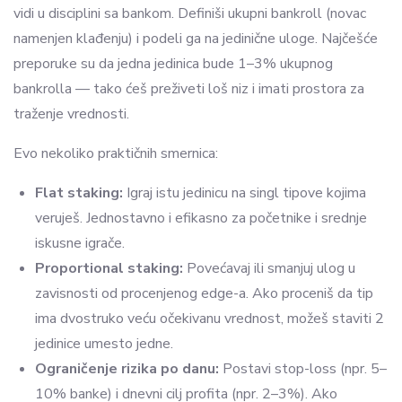
vidi u disciplini sa bankom. Definiši ukupni bankroll (novac
namenjen klađenju) i podeli ga na jedinične uloge. Najčešće
preporuke su da jedna jedinica bude 1–3% ukupnog
bankrolla — tako ćeš preživeti loš niz i imati prostora za
traženje vrednosti.
Evo nekoliko praktičnih smernica:
Flat staking:
Igraj istu jedinicu na singl tipove kojima
veruješ. Jednostavno i efikasno za početnike i srednje
iskusne igrače.
Proportional staking:
Povećavaj ili smanjuj ulog u
zavisnosti od procenjenog edge-a. Ako proceniš da tip
ima dvostruko veću očekivanu vrednost, možeš staviti 2
jedinice umesto jedne.
Ograničenje rizika po danu:
Postavi stop-loss (npr. 5–
10% banke) i dnevni cilj profita (npr. 2–3%). Ako