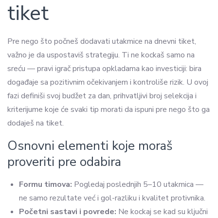
tiket
Pre nego što počneš dodavati utakmice na dnevni tiket,
važno je da uspostaviš strategiju. Ti ne kockaš samo na
sreću — pravi igrač pristupa opkladama kao investiciji: bira
događaje sa pozitivnim očekivanjem i kontroliše rizik. U ovoj
fazi definiši svoj budžet za dan, prihvatljivi broj selekcija i
kriterijume koje će svaki tip morati da ispuni pre nego što ga
dodaješ na tiket.
Osnovni elementi koje moraš
proveriti pre odabira
Formu timova:
Pogledaj poslednjih 5–10 utakmica —
ne samo rezultate već i gol-razliku i kvalitet protivnika.
Početni sastavi i povrede:
Ne kockaj se kad su ključni