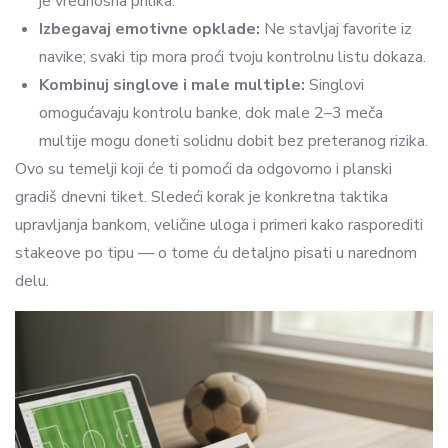
je vrednosna prilika.
Izbegavaj emotivne opklade:
Ne stavljaj favorite iz
navike; svaki tip mora proći tvoju kontrolnu listu dokaza.
Kombinuj singlove i male multiple:
Singlovi
omogućavaju kontrolu banke, dok male 2–3 meča
multije mogu doneti solidnu dobit bez preteranog rizika.
Ovo su temelji koji će ti pomoći da odgovorno i planski
gradiš dnevni tiket. Sledeći korak je konkretna taktika
upravljanja bankom, veličine uloga i primeri kako rasporediti
stakeove po tipu — o tome ću detaljno pisati u narednom
delu.