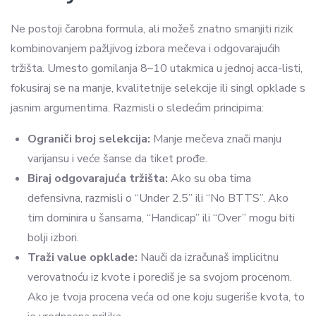
Ne postoji čarobna formula, ali možeš znatno smanjiti rizik
kombinovanjem pažljivog izbora mečeva i odgovarajućih
tržišta. Umesto gomilanja 8–10 utakmica u jednoj acca-listi,
fokusiraj se na manje, kvalitetnije selekcije ili singl opklade s
jasnim argumentima. Razmisli o sledećim principima:
Ograniči broj selekcija:
Manje mečeva znači manju
varijansu i veće šanse da tiket prođe.
Biraj odgovarajuća tržišta:
Ako su oba tima
defensivna, razmisli o “Under 2.5” ili “No BTTS”. Ako
tim dominira u šansama, “Handicap” ili “Over” mogu biti
bolji izbori.
Traži value opklade:
Nauči da izračunaš implicitnu
verovatnoću iz kvote i porediš je sa svojom procenom.
Ako je tvoja procena veća od one koju sugeriše kvota, to