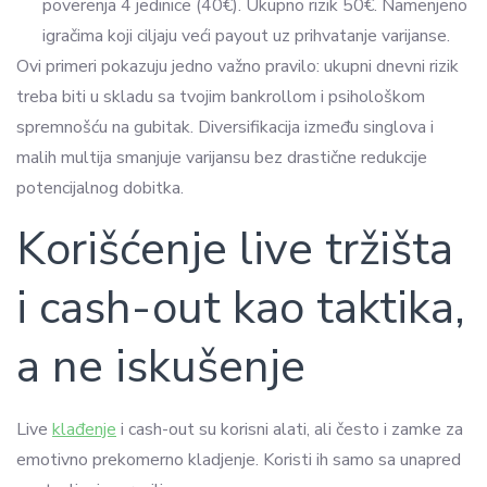
poverenja 4 jedinice (40€). Ukupno rizik 50€. Namenjeno
igračima koji ciljaju veći payout uz prihvatanje varijanse.
Ovi primeri pokazuju jedno važno pravilo: ukupni dnevni rizik
treba biti u skladu sa tvojim bankrollom i psihološkom
spremnošću na gubitak. Diversifikacija između singlova i
malih multija smanjuje varijansu bez drastične redukcije
potencijalnog dobitka.
Korišćenje live tržišta
i cash-out kao taktika,
a ne iskušenje
Live
klađenje
i cash-out su korisni alati, ali često i zamke za
emotivno prekomerno kladjenje. Koristi ih samo sa unapred