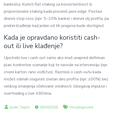
bankrolla. Koristi flat staking za konzistentnost ili
proporcionalni staking kada proceniš jasni edge. Postavi
dnevni stop-loss (npr. 5–10% banke) i dnevni cilj profita, pa
prekini klađenje kad jedan od tih pragova bude dostignut.
Kada je opravdano koristiti cash-
out ili live klađenje?
Upotrebi live i cash-out samo ako imaš unapred definisan
plan: konkretne scenarije koji te navode na intervenciju (npr.
crveni karton, rano vođstvo). Razmisli o cash-outu kada
možeš odmah osigurati znatan deo profita (npr. ≥50%) bez
velikog smanjenja očekivane vrednosti. Izbegavaj impulse i
overtrading u live tržištima.
05/16/2026
Uncategorized