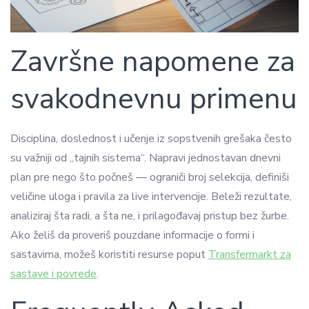
Završne napomene za
svakodnevnu primenu
Disciplina, doslednost i učenje iz sopstvenih grešaka često
su važniji od „tajnih sistema“. Napravi jednostavan dnevni
plan pre nego što počneš — ograniči broj selekcija, definiši
veličine uloga i pravila za live intervencije. Beleži rezultate,
analiziraj šta radi, a šta ne, i prilagođavaj pristup bez žurbe.
Ako želiš da proveriš pouzdane informacije o formi i
sastavima, možeš koristiti resurse poput
Transfermarkt za
sastave i povrede
.