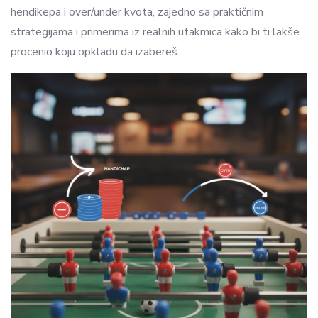
hendikepa i over/under kvota, zajedno sa praktičnim
strategijama i primerima iz realnih utakmica kako bi ti lakše
procenio koju opkladu da izabereš.