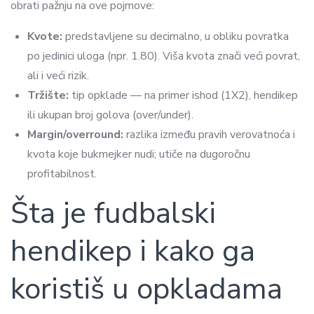
obrati pažnju na ove pojmove:
Kvote:
predstavljene su decimalno, u obliku povratka
po jedinici uloga (npr. 1.80). Viša kvota znači veći povrat,
ali i veći rizik.
Tržište:
tip opklade — na primer ishod (1X2), hendikep
ili ukupan broj golova (over/under).
Margin/overround:
razlika između pravih verovatnoća i
kvota koje bukmejker nudi; utiče na dugoročnu
profitabilnost.
Šta je fudbalski
hendikep i kako ga
koristiš u opkladama