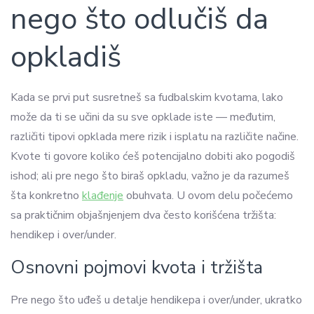
nego što odlučiš da
opkladiš
Kada se prvi put susretneš sa fudbalskim kvotama, lako
može da ti se učini da su sve opklade iste — međutim,
različiti tipovi opklada mere rizik i isplatu na različite načine.
Kvote ti govore koliko ćeš potencijalno dobiti ako pogodiš
ishod; ali pre nego što biraš opkladu, važno je da razumeš
šta konkretno
klađenje
obuhvata. U ovom delu počećemo
sa praktičnim objašnjenjem dva često korišćena tržišta:
hendikep i over/under.
Osnovni pojmovi kvota i tržišta
Pre nego što uđeš u detalje hendikepa i over/under, ukratko