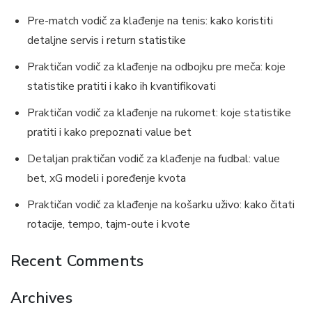
Pre-match vodič za klađenje na tenis: kako koristiti
detaljne servis i return statistike
Praktičan vodič za klađenje na odbojku pre meča: koje
statistike pratiti i kako ih kvantifikovati
Praktičan vodič za klađenje na rukomet: koje statistike
pratiti i kako prepoznati value bet
Detaljan praktičan vodič za klađenje na fudbal: value
bet, xG modeli i poređenje kvota
Praktičan vodič za klađenje na košarku uživo: kako čitati
rotacije, tempo, tajm-oute i kvote
Recent Comments
Archives