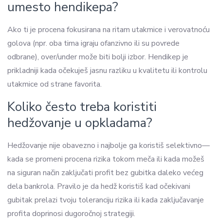
umesto hendikepa?
Ako ti je procena fokusirana na ritam utakmice i verovatnoću
golova (npr. oba tima igraju ofanzivno ili su povrede
odbrane), over/under može biti bolji izbor. Hendikep je
prikladniji kada očekuješ jasnu razliku u kvalitetu ili kontrolu
utakmice od strane favorita.
Koliko često treba koristiti
hedžovanje u opkladama?
Hedžovanje nije obavezno i najbolje ga koristiš selektivno—
kada se promeni procena rizika tokom meča ili kada možeš
na siguran način zaključati profit bez gubitka daleko većeg
dela bankrola. Pravilo je da hedž koristiš kad očekivani
gubitak prelazi tvoju toleranciju rizika ili kada zaključavanje
profita doprinosi dugoročnoj strategiji.