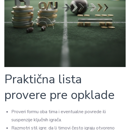
Praktična lista
provere pre opklade
Proveri formu oba tima i eventualne povrede ili
suspenzije ključnih igrača.
Razmotri stil igre: da li timovi često igraju otvoreno