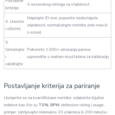
Postavite
3-sezonskog rollinga za stabilnost
kriterije
Mapirajte ID-eve, popunite nedostajuće
4. Unesite
vrijednosti, normalizirajte metrike (min-max ili
i očistite
z-score)
5.
Simulirajte
Pokrenite 1,000+ simulacija parova,
i
usporedite s realnim rezultatima za kalibraciju
validirajte
Postavljanje kriterija za pariranje
Usmjerite se na kvantificirane metrike: odaberite ključne
indekse kao što su
TS%
,
BPM
, defensive rating i usage;
primjer: zahtjevajte minimalno 20 utakmica ili 200 minuta i