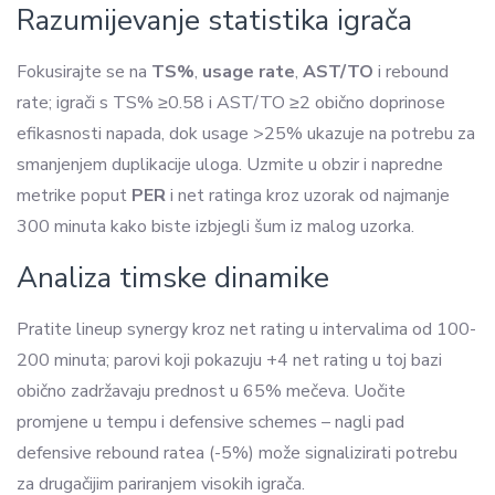
Razumijevanje statistika igrača
Fokusirajte se na
TS%
,
usage rate
,
AST/TO
i rebound
rate; igrači s TS% ≥0.58 i AST/TO ≥2 obično doprinose
efikasnosti napada, dok usage >25% ukazuje na potrebu za
smanjenjem duplikacije uloga. Uzmite u obzir i napredne
metrike poput
PER
i net ratinga kroz uzorak od najmanje
300 minuta kako biste izbjegli šum iz malog uzorka.
Analiza timske dinamike
Pratite lineup synergy kroz net rating u intervalima od 100-
200 minuta; parovi koji pokazuju +4 net rating u toj bazi
obično zadržavaju prednost u 65% mečeva. Uočite
promjene u tempu i defensive schemes – nagli pad
defensive rebound ratea (-5%) može signalizirati potrebu
za drugačijim pariranjem visokih igrača.