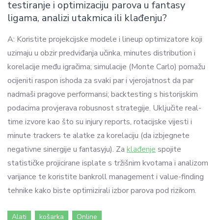
testiranje i optimizaciju parova u fantasy
ligama, analizi utakmica ili klađenju?
A: Koristite projekcijske modele i lineup optimizatore koji
uzimaju u obzir predviđanja učinka, minutes distribution i
korelacije među igračima; simulacije (Monte Carlo) pomažu
ocijeniti raspon ishoda za svaki par i vjerojatnost da par
nadmaši pragove performansi; backtesting s historijskim
podacima provjerava robusnost strategije. Uključite real-
time izvore kao što su injury reports, rotacijske vijesti i
minute trackers te alatke za korelaciju (da izbjegnete
negativne sinergije u fantasyju). Za
klađenje
spojite
statističke projicirane isplate s tržišnim kvotama i analizom
varijance te koristite bankroll management i value-finding
tehnike kako biste optimizirali izbor parova pod rizikom.
Alati
košarka
Online