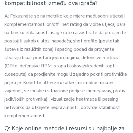
kompatibilnost između dva igrača?
A: Fokusirajte se na metrikе koje mjere međusobni utjecaj i
komplementarnost: on/off i net rating da vidite utjecaj para
na timsku efikasnost; usage rate i assist rate da procijenite
postoji li sukob u ulozi napadača; shot profile (postotak
šuteva iz različitih zona) i spacing podaci da provjerite
stvaraju li par prostora jedni drugima; defensive metrics
(DRtg, defensive RPM, stopa blokova/ukradenih lopti i
closeouts) da procijenite mogu li zajedno pokriti protivničke
prijetnje. Koristite filtre za uzorke (minimalne minute
zajedno), sezonske i situacione podjele (home/away, protiv
jakih/loših protivnika) i vizualizacije heatmapa ili passing
networks da otkrijete nepravilnosti i potvrde stabilnost
komplementarnosti.
Q: Koje online metode i resursi su najbolje za