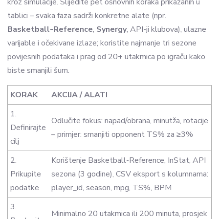
kroz simulacije. Slijedite pet osnovnih koraka prikazanih u
tablici – svaka faza sadrži konkretne alate (npr.
Basketball-Reference
,
Synergy
, API-ji klubova), ulazne
varijable i očekivane izlaze; koristite najmanje tri sezone
povijesnih podataka i prag od 20+ utakmica po igraču kako
biste smanjili šum.
KORAK
AKCIJA / ALATI
1.
Odlučite fokus: napad/obrana, minutža, rotacije
Definirajte
– primjer: smanjiti opponent TS% za ≥3%
cilj
2.
Korištenje Basketball-Reference, InStat, API
Prikupite
sezona (3 godine), CSV eksport s kolumnama:
podatke
player_id, season, mpg, TS%, BPM
3.
Minimalno 20 utakmica ili 200 minuta, prosjek