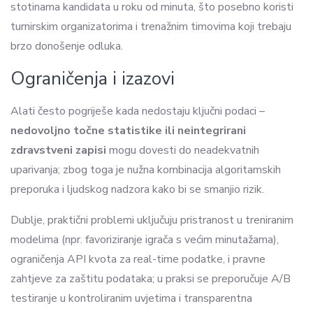
stotinama kandidata u roku od minuta, što posebno koristi
turnirskim organizatorima i trenažnim timovima koji trebaju
brzo donošenje odluka.
Ograničenja i izazovi
Alati često pogriješe kada nedostaju ključni podaci –
nedovoljno točne statistike ili neintegrirani
zdravstveni zapisi
mogu dovesti do neadekvatnih
uparivanja; zbog toga je nužna kombinacija algoritamskih
preporuka i ljudskog nadzora kako bi se smanjio rizik.
Dublje, praktični problemi uključuju pristranost u treniranim
modelima (npr. favoriziranje igrača s većim minutažama),
ograničenja API kvota za real-time podatke, i pravne
zahtjeve za zaštitu podataka; u praksi se preporučuje A/B
testiranje u kontroliranim uvjetima i transparentna