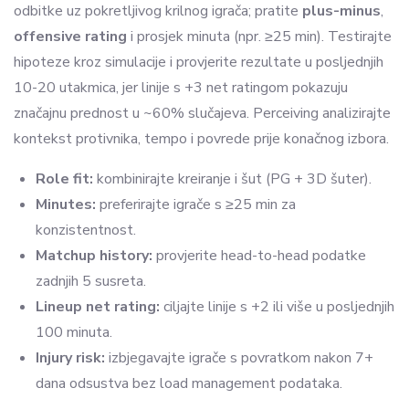
odbitke uz pokretljivog krilnog igrača; pratite
plus-minus
,
offensive rating
i prosjek minuta (npr. ≥25 min). Testirajte
hipoteze kroz simulacije i provjerite rezultate u posljednjih
10-20 utakmica, jer linije s +3 net ratingom pokazuju
značajnu prednost u ~60% slučajeva. Perceiving analizirajte
kontekst protivnika, tempo i povrede prije konačnog izbora.
Role fit:
kombinirajte kreiranje i šut (PG + 3D šuter).
Minutes:
preferirajte igrače s ≥25 min za
konzistentnost.
Matchup history:
provjerite head-to-head podatke
zadnjih 5 susreta.
Lineup net rating:
ciljajte linije s +2 ili više u posljednjih
100 minuta.
Injury risk:
izbjegavajte igrače s povratkom nakon 7+
dana odsustva bez load management podataka.