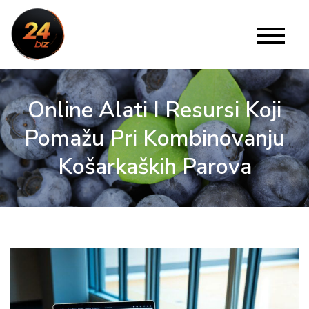
Skip
to
24 Biz
Website
content
Online Alati I Resursi Koji
Pomažu Pri Kombinovanju
Košarkaških Parova