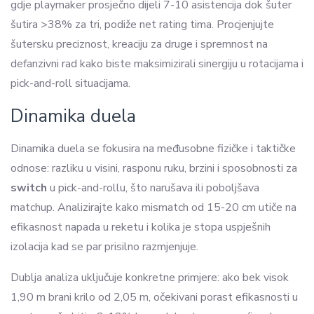
gdje playmaker prosječno dijeli 7-10 asistencija dok šuter
šutira >38% za tri, podiže net rating tima. Procjenjujte
šutersku preciznost, kreaciju za druge i spremnost na
defanzivni rad kako biste maksimizirali sinergiju u rotacijama i
pick-and-roll situacijama.
Dinamika duela
Dinamika duela se fokusira na međusobne fizičke i taktičke
odnose: razliku u visini, rasponu ruku, brzini i sposobnosti za
switch
u pick-and-rollu, što narušava ili poboljšava
matchup. Analizirajte kako mismatch od 15-20 cm utiče na
efikasnost napada u reketu i kolika je stopa uspješnih
izolacija kad se par prisilno razmjenjuje.
Dublja analiza uključuje konkretne primjere: ako bek visok
1,90 m brani krilo od 2,05 m, očekivani porast efikasnosti u