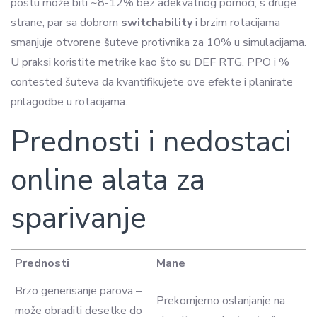
postu može biti ~8-12% bez adekvatnog pomoći; s druge
strane, par sa dobrom
switchability
i brzim rotacijama
smanjuje otvorene šuteve protivnika za 10% u simulacijama.
U praksi koristite metrike kao što su DEF RTG, PPO i %
contested šuteva da kvantifikujete ove efekte i planirate
prilagodbe u rotacijama.
Prednosti i nedostaci
online alata za
sparivanje
Prednosti
Mane
Brzo generisanje parova –
Prekomjerno oslanjanje na
može obraditi desetke do