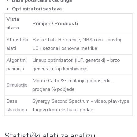
Baze podataka skautinga
Optimizatori sastava
Vrsta
Primjeri / Prednosti
alata
Statistički
Basketball-Reference, NBA.com – pristup
alati
10+ sezona i osnovne metrike
Algoritmi
Lineup optimizatori (ILP, genetski) – brzo
pariranja
generiraju top kombinacije
Monte Carlo & simulacije po posjedu –
Simulacije
procjena % pobjede
Baze
Synergy, Second Spectrum – video, play-type
skautinga
tagovi i kontekstualni podaci
Statistički alati za analizu