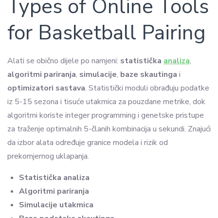
Types of Online Tools
for Basketball Pairing
Alati se obično dijele po namjeni:
statistička
analiza
,
algoritmi pariranja
,
simulacije
,
baze skautinga
i
optimizatori sastava
. Statistički moduli obrađuju podatke
iz 5-15 sezona i tisuće utakmica za pouzdane metrike, dok
algoritmi koriste integer programming i genetske pristupe
za traženje optimalnih 5-članih kombinacija u sekundi. Znajući
da izbor alata određuje granice modela i rizik od
prekomjernog uklapanja.
Statistička analiza
Algoritmi pariranja
Simulacije utakmica