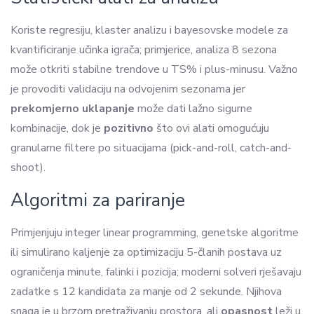
Koriste regresiju, klaster analizu i bayesovske modele za
kvantificiranje učinka igrača; primjerice, analiza 8 sezona
može otkriti stabilne trendove u TS% i plus-minusu. Važno
je provoditi validaciju na odvojenim sezonama jer
prekomjerno uklapanje
može dati lažno sigurne
kombinacije, dok je
pozitivno
što ovi alati omogućuju
granularne filtere po situacijama (pick-and-roll, catch-and-
shoot).
Algoritmi za pariranje
Primjenjuju integer linear programming, genetske algoritme
ili simulirano kaljenje za optimizaciju 5-članih postava uz
ograničenja minute, falinki i pozicija; moderni solveri rješavaju
zadatke s 12 kandidata za manje od 2 sekunde. Njihova
snaga je u brzom pretraživanju prostora, ali
opasnost
leži u