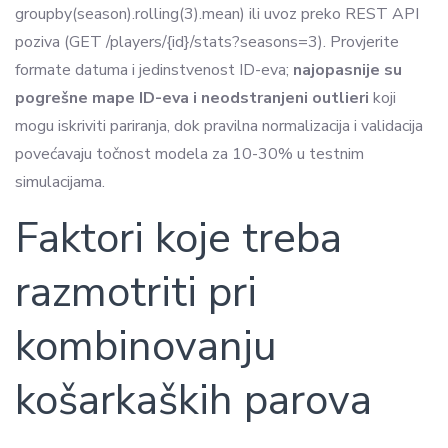
groupby(season).rolling(3).mean) ili uvoz preko REST API
poziva (GET /players/{id}/stats?seasons=3). Provjerite
formate datuma i jedinstvenost ID-eva;
najopasnije su
pogrešne mape ID-eva i neodstranjeni outlieri
koji
mogu iskriviti pariranja, dok pravilna normalizacija i validacija
povećavaju točnost modela za 10-30% u testnim
simulacijama.
Faktori koje treba
razmotriti pri
kombinovanju
košarkaških parova