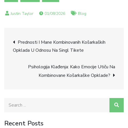
01/08/2026
Blog
Post
Prednosti I Mane Kombinovanih Košarkaških
Opklada U Odnosu Na Singl Tikete
navigation
Psihologija Klađenja: Kako Emocije Utiču Na
Kombinovane Košarkaške Opklade?
Search
for:
Recent Posts