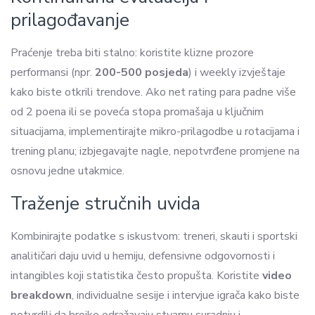
prilagođavanje
Praćenje treba biti stalno: koristite klizne prozore
performansi (npr.
200-500 posjeda
) i weekly izvještaje
kako biste otkrili trendove. Ako net rating para padne više
od 2 poena ili se poveća stopa promašaja u ključnim
situacijama, implementirajte mikro-prilagodbe u rotacijama i
trening planu; izbjegavajte nagle, nepotvrđene promjene na
osnovu jedne utakmice.
Traženje stručnih uvida
Kombinirajte podatke s iskustvom: treneri, skauti i sportski
analitičari daju uvid u hemiju, defensivne odgovornosti i
intangibles koji statistika često propušta. Koristite
video
breakdown
, individualne sesije i intervjue igrača kako biste
potvrdili da brojke odražavaju stvarnu suradnju i