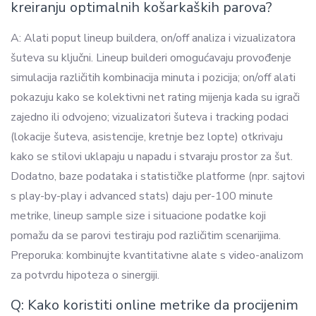
kreiranju optimalnih košarkaških parova?
A: Alati poput lineup buildera, on/off analiza i vizualizatora
šuteva su ključni. Lineup builderi omogućavaju provođenje
simulacija različitih kombinacija minuta i pozicija; on/off alati
pokazuju kako se kolektivni net rating mijenja kada su igrači
zajedno ili odvojeno; vizualizatori šuteva i tracking podaci
(lokacije šuteva, asistencije, kretnje bez lopte) otkrivaju
kako se stilovi uklapaju u napadu i stvaraju prostor za šut.
Dodatno, baze podataka i statističke platforme (npr. sajtovi
s play-by-play i advanced stats) daju per-100 minute
metrike, lineup sample size i situacione podatke koji
pomažu da se parovi testiraju pod različitim scenarijima.
Preporuka: kombinujte kvantitativne alate s video-analizom
za potvrdu hipoteza o sinergiji.
Q: Kako koristiti online metrike da procijenim