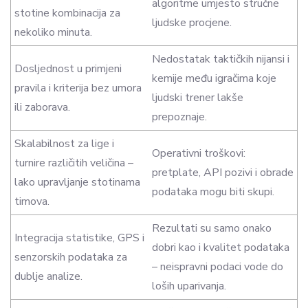
algoritme umjesto stručne
stotine kombinacija za
ljudske procjene.
nekoliko minuta.
Nedostatak taktičkih nijansi i
Dosljednost u primjeni
kemije među igračima koje
pravila i kriterija bez umora
ljudski trener lakše
ili zaborava.
prepoznaje.
Skalabilnost za lige i
Operativni troškovi:
turnire različitih veličina –
pretplate, API pozivi i obrade
lako upravljanje stotinama
podataka mogu biti skupi.
timova.
Rezultati su samo onako
Integracija statistike, GPS i
dobri kao i kvalitet podataka
senzorskih podataka za
– neispravni podaci vode do
dublje analize.
loših uparivanja.