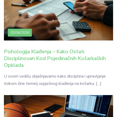
02/04/2026
Psihologija Klađenja – Kako Ostati
Disciplinovan Kod Pojedinačnih Košarkaških
Opklada
U ovom vodiču objašnjavamo kako disciplina i upravljanje
rizikom čine temelj uspješnog klađenja na košarku; […]