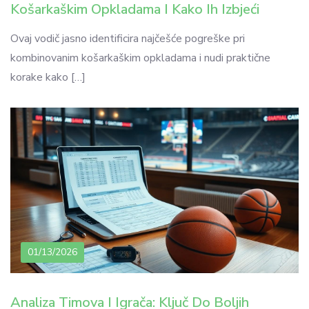
Košarkaškim Opkladama I Kako Ih Izbjeći
Ovaj vodič jasno identificira najčešće pogreške pri
kombinovanim košarkaškim opkladama i nudi praktične
korake kako […]
01/13/2026
Analiza Timova I Igrača: Ključ Do Boljih