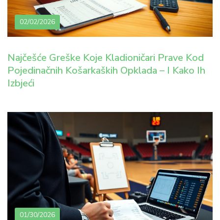
02/02/2026
Najčešće Greške Koje Kladioničari Prave Kod
Pojedinačnih Košarkaških Opklada – I Kako Ih
Izbjeći
01/30/2026