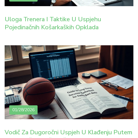
Uloga Trenera I Taktike U Uspjehu
Pojedinačnih Košarkaških Opklada
01/28/2026
Vodič Za Dugoročni Uspjeh U Klađenju Putem