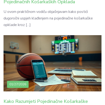
Pojedinačnih Košarkaških Opklada
U ovom praktičnom vodiču objašnjavam kako postići
dugoročni uspjeh klađenjem na pojedinačne košarkaške
opklade kroz […]
01/27/2026
Kako Razumjeti Pojedinačne Košarkaške