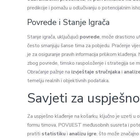
predikcije i pomažu u odlučivanju o potencijalnim is
Povrede i Stanje Igrača
Stanje igrača, uključujući
povrede
, može drasticno ut
često smanjuju šanse tima za pobjedu. Praćenje vijes
je za osiguranje pravih informacija prilikom klađenja.
zbog povrede, timsko raspoloženje i strategija se mi
Obraćanje pažnje na
izvještaje stručnjaka
i
analiz
temelju realnih i objektivnih podataka.
Savjeti za uspješn
Za uspješno klađenje na košarku, ključno je uzeti u ob
formu timova, POVIJEST međusobnih susreta i poten
pratiti
statistiku
i
analizu igre
, što može značajno