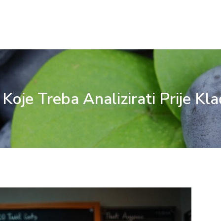
i Koje Treba Analizirati Prije K