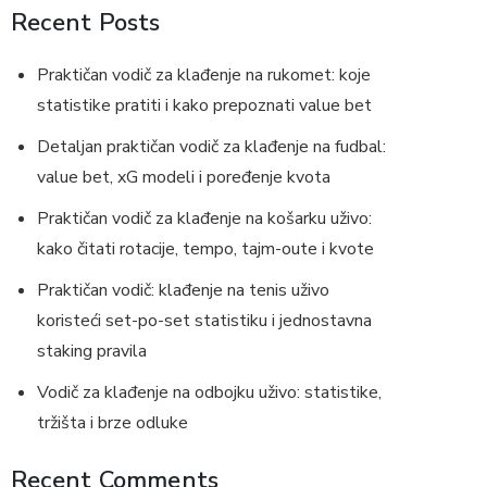
Recent Posts
Praktičan vodič za klađenje na rukomet: koje
statistike pratiti i kako prepoznati value bet
Detaljan praktičan vodič za klađenje na fudbal:
value bet, xG modeli i poređenje kvota
Praktičan vodič za klađenje na košarku uživo:
kako čitati rotacije, tempo, tajm-oute i kvote
Praktičan vodič: klađenje na tenis uživo
koristeći set-po-set statistiku i jednostavna
staking pravila
Vodič za klađenje na odbojku uživo: statistike,
tržišta i brze odluke
Recent Comments