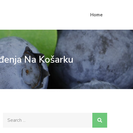
Home
lađenja Na Košarku
Search
for: