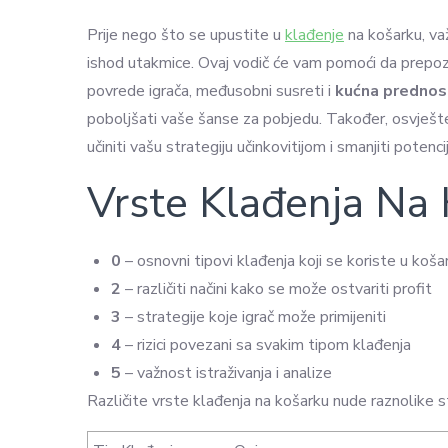
Prije nego što se upustite u
klađenje
na košarku, važ
ishod utakmice. Ovaj vodič će vam pomoći da prep
povrede igrača, međusobni susreti i
kućna prednos
poboljšati vaše šanse za pobjedu. Također, osvješ
učiniti vašu strategiju učinkovitijom i smanjiti potenc
Vrste Klađenja Na
0
– osnovni tipovi klađenja koji se koriste u košar
2
– različiti načini kako se može ostvariti profit
3
– strategije koje igrač može primijeniti
4
– rizici povezani sa svakim tipom klađenja
5
– važnost istraživanja i analize
Različite vrste klađenja na košarku nude raznolike st