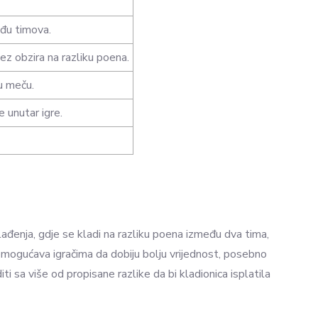
eđu timova.
z obzira na razliku poena.
u meču.
 unutar igre.
lađenja, gdje se kladi na razliku poena između dva tima,
omogućava igračima da dobiju bolju vrijednost, posebno
iti sa više od propisane razlike da bi kladionica isplatila