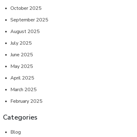
October 2025
September 2025
August 2025
July 2025
June 2025
May 2025
April 2025
March 2025
February 2025
Categories
Blog