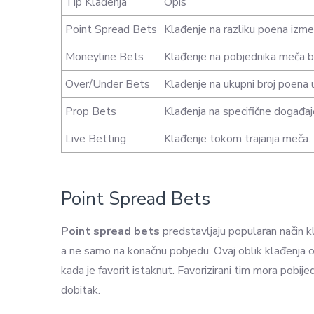
Tip Klađenja
Opis
Point Spread Bets
Klađenje na razliku poena izm
Moneyline Bets
Klađenje na pobjednika meča be
Over/Under Bets
Klađenje na ukupni broj poena 
Prop Bets
Klađenja na specifične događaje
Live Betting
Klađenje tokom trajanja meča.
Point Spread Bets
Point spread bets
predstavljaju popularan način k
a ne samo na konačnu pobjedu. Ovaj oblik klađenja 
kada je favorit istaknut. Favorizirani tim mora pobijed
dobitak.