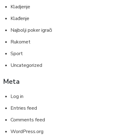
Kladjenje
Klađenje
Najbolji poker igrači
Rukomet
Sport
Uncategorized
Meta
Log in
Entries feed
Comments feed
WordPress.org