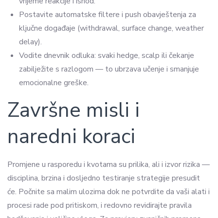
vrijeme reakcije i ishod.
Postavite automatske filtere i push obavještenja za
ključne događaje (withdrawal, surface change, weather
delay).
Vodite dnevnik odluka: svaki hedge, scalp ili čekanje
zabilježite s razlogom — to ubrzava učenje i smanjuje
emocionalne greške.
Završne misli i
naredni koraci
Promjene u rasporedu i kvotama su prilika, ali i izvor rizika —
disciplina, brzina i dosljedno testiranje strategije presudit
će. Počnite sa malim ulozima dok ne potvrdite da vaši alati i
procesi rade pod pritiskom, i redovno revidirajte pravila