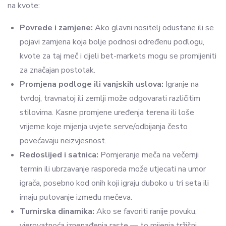
na kvote:
Povrede i zamjene:
Ako glavni nositelj odustane ili se
pojavi zamjena koja bolje podnosi određenu podlogu,
kvote za taj meč i cijeli bet-markets mogu se promijeniti
za značajan postotak.
Promjena podloge ili vanjskih uslova:
Igranje na
tvrdoj, travnatoj ili zemlji može odgovarati različitim
stilovima. Kasne promjene uređenja terena ili loše
vrijeme koje mijenja uvjete serve/odbijanja često
povećavaju neizvjesnost.
Redoslijed i satnica:
Pomjeranje meča na večernji
termin ili ubrzavanje rasporeda može utjecati na umor
igrača, posebno kod onih koji igraju duboko u tri seta ili
imaju putovanje između mečeva.
Turnirska dinamika:
Ako se favoriti ranije povuku,
vjerovatnoća iznenađenja raste — to mijenja tržišni