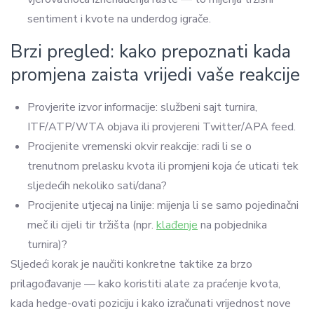
sentiment i kvote na underdog igrače.
Brzi pregled: kako prepoznati kada
promjena zaista vrijedi vaše reakcije
Provjerite izvor informacije: službeni sajt turnira,
ITF/ATP/WTA objava ili provjereni Twitter/APA feed.
Procijenite vremenski okvir reakcije: radi li se o
trenutnom prelasku kvota ili promjeni koja će uticati tek
sljedećih nekoliko sati/dana?
Procijenite utjecaj na linije: mijenja li se samo pojedinačni
meč ili cijeli tir tržišta (npr.
klađenje
na pobjednika
turnira)?
Sljedeći korak je naučiti konkretne taktike za brzo
prilagođavanje — kako koristiti alate za praćenje kvota,
kada hedge-ovati poziciju i kako izračunati vrijednost nove