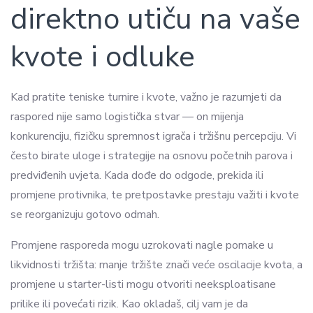
direktno utiču na vaše
kvote i odluke
Kad pratite teniske turnire i kvote, važno je razumjeti da
raspored nije samo logistička stvar — on mijenja
konkurenciju, fizičku spremnost igrača i tržišnu percepciju. Vi
često birate uloge i strategije na osnovu početnih parova i
predviđenih uvjeta. Kada dođe do odgode, prekida ili
promjene protivnika, te pretpostavke prestaju važiti i kvote
se reorganizuju gotovo odmah.
Promjene rasporeda mogu uzrokovati nagle pomake u
likvidnosti tržišta: manje tržište znači veće oscilacije kvota, a
promjene u starter-listi mogu otvoriti neeksploatisane
prilike ili povećati rizik. Kao okladaš, cilj vam je da