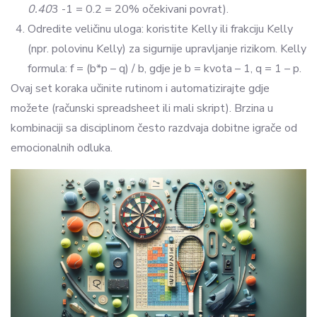
0.40
3 -1 = 0.2 = 20% očekivani povrat).
Odredite veličinu uloga: koristite Kelly ili frakciju Kelly
(npr. polovinu Kelly) za sigurnije upravljanje rizikom. Kelly
formula: f = (b*p – q) / b, gdje je b = kvota – 1, q = 1 – p.
Ovaj set koraka učinite rutinom i automatizirajte gdje
možete (računski spreadsheet ili mali skript). Brzina u
kombinaciji sa disciplinom često razdvaja dobitne igrače od
emocionalnih odluka.