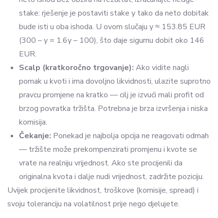
stake: rješenje je postaviti stake y tako da neto dobitak
bude isti u oba ishoda. U ovom slučaju y ≈ 153.85 EUR
(300 – y = 1.6y – 100), što daje sigurnu dobit oko 146
EUR.
Scalp (kratkoročno trgovanje):
Ako vidite nagli
pomak u kvoti i ima dovoljno likvidnosti, ulazite suprotno
pravcu promjene na kratko — cilj je izvući mali profit od
brzog povratka tržišta. Potrebna je brza izvršenja i niska
komisija.
Čekanje:
Ponekad je najbolja opcija ne reagovati odmah
— tržište može prekompenzirati promjenu i kvote se
vrate na realniju vrijednost. Ako ste procijenili da
originalna kvota i dalje nudi vrijednost, zadržite poziciju.
Uvijek procijenite likvidnost, troškove (komisije, spread) i
svoju toleranciju na volatilnost prije nego djelujete.