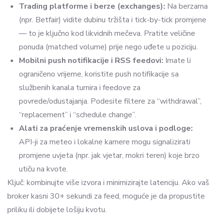
Trading platforme i berze (exchanges):
Na berzama
(npr. Betfair) vidite dubinu tržišta i tick-by-tick promjene
— to je ključno kod likvidnih mečeva. Pratite veličine
ponuda (matched volume) prije nego uđete u poziciju.
Mobilni push notifikacije i RSS feedovi:
Imate li
ograničeno vrijeme, koristite push notifikacije sa
službenih kanala turnira i feedove za
povrede/odustajanja. Podesite filtere za “withdrawal”,
“replacement” i “schedule change”.
Alati za praćenje vremenskih uslova i podloge:
API-ji za meteo i lokalne kamere mogu signalizirati
promjene uvjeta (npr. jak vjetar, mokri teren) koje brzo
utiču na kvote.
Ključ: kombinujte više izvora i minimizirajte latenciju. Ako vaš
broker kasni 30+ sekundi za feed, moguće je da propustite
priliku ili dobijete lošiju kvotu.