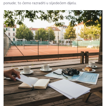
ponude; to ćemo razraditi u sljedećem dijelu.