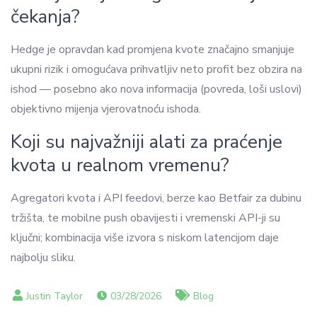
čekanja?
Hedge je opravdan kad promjena kvote značajno smanjuje
ukupni rizik i omogućava prihvatljiv neto profit bez obzira na
ishod — posebno ako nova informacija (povreda, loši uslovi)
objektivno mijenja vjerovatnoću ishoda.
Koji su najvažniji alati za praćenje
kvota u realnom vremenu?
Agregatori kvota i API feedovi, berze kao Betfair za dubinu
tržišta, te mobilne push obavijesti i vremenski API-ji su
ključni; kombinacija više izvora s niskom latencijom daje
najbolju sliku.
03/28/2026
Blog