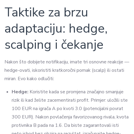
Taktike za brzu
adaptaciju: hedge,
scalping i čekanje
Nakon što dobijete notifikaciju, imate tri osnovne reakcije —
hedge-ovati, iskoristiti kratkoročni pomak (scalp) ili ostati
miran. Evo kako odlučiti:
Hedge:
Koristite kada se promjena značajno smanjuje
rizik ili kad želite zacementirati profit. Primjer: uložili ste
100 EUR na igrača A po kvoti 3.0 (potencijalni povrat
300 EUR). Nakon povlačenja favorizovanog rivala, kvota
protivnika B pada na 1.6. Da biste zagarantovali isti
neto ishod bez obzira na rezultat, izračunajte hedge-