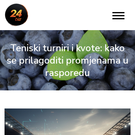
Skip
to
24 Biz
Website
content
Teniski turniri i kvote: kako
se prilagoditi promjenama u
rasporedu