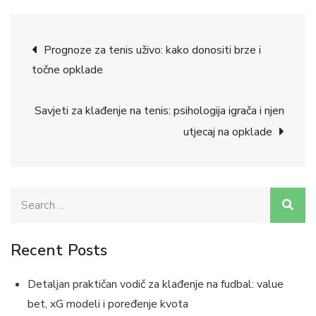
Post
Prognoze za tenis uživo: kako donositi brze i
točne opklade
navigation
Savjeti za klađenje na tenis: psihologija igrača i njen
utjecaj na opklade
Search
for:
Recent Posts
Detaljan praktičan vodič za klađenje na fudbal: value
bet, xG modeli i poređenje kvota