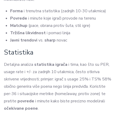
Forma
i trenutna statistika (zadnjih 10-30 utakmica)
Povrede
i minute koje igrači provode na terenu
Matchup
(pace, obrana protiv šuta, stil igre)
Tržišna likvidnost
i pomaci linija
Javni trendovi
vs.
sharp
novac
Statistika
Detaljna analiza
statistika igrača
i tima, kao što su PER,
usage rate i +/- za zadnjih 10 utakmica, često otkriva
skrivene vrijednosti; primjer: igrač s usage 25% i TS% 58%
obično generira više poena nego linija predviđa. Koristite
per-36 i situacijske metrike (home/away, protiv zone) te
pratite
povrede
i minute kako biste precizno modelirali
očekivane poene
.