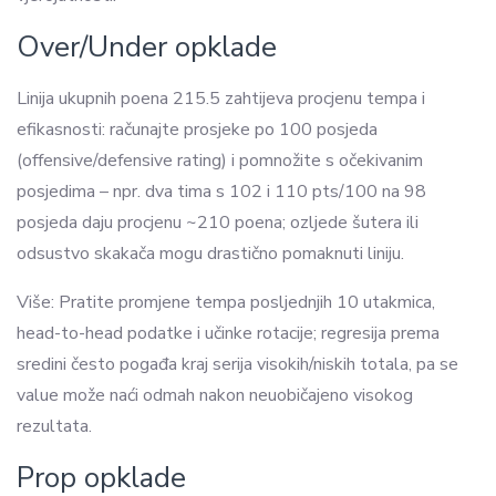
Over/Under opklade
Linija ukupnih poena 215.5 zahtijeva procjenu tempa i
efikasnosti: računajte prosjeke po 100 posjeda
(offensive/defensive rating) i pomnožite s očekivanim
posjedima – npr. dva tima s 102 i 110 pts/100 na 98
posjeda daju procjenu ~210 poena; ozljede šutera ili
odsustvo skakača mogu drastično pomaknuti liniju.
Više: Pratite promjene tempa posljednjih 10 utakmica,
head-to-head podatke i učinke rotacije; regresija prema
sredini često pogađa kraj serija visokih/niskih totala, pa se
value može naći odmah nakon neuobičajeno visokog
rezultata.
Prop opklade