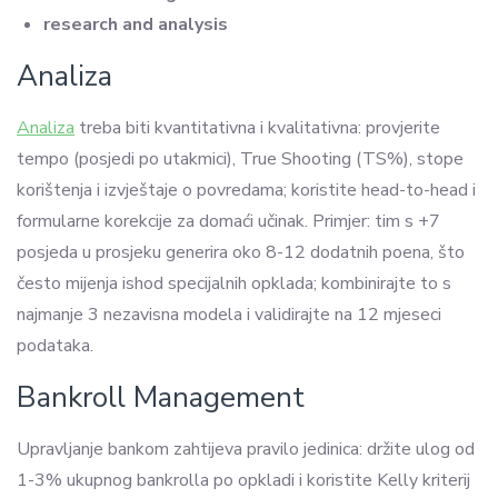
research and analysis
Analiza
Analiza
treba biti kvantitativna i kvalitativna: provjerite
tempo (posjedi po utakmici), True Shooting (TS%), stope
korištenja i izvještaje o povredama; koristite head-to-head i
formularne korekcije za domaći učinak. Primjer: tim s +7
posjeda u prosjeku generira oko 8-12 dodatnih poena, što
često mijenja ishod specijalnih opklada; kombinirajte to s
najmanje 3 nezavisna modela i validirajte na 12 mjeseci
podataka.
Bankroll Management
Upravljanje bankom zahtijeva pravilo jedinica: držite ulog od
1-3% ukupnog bankrolla po opkladi i koristite Kelly kriterij