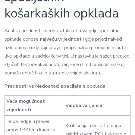
košarkaških opklada
Analiza prednosti i nedostataka otkriva gdje specijalne
opklade donose
najveću vrijednost
i gdje prijeti najveći
rizik; primjeri uključuju player props nakon promjene minute i
live opklade u zadnjoj četvrtini. U nastavku je sažet pregled
ključnih faktora-likvidnosti, varijance i limitiranja računa-koji
pomažu odlučiti koje strategije vrijedi skalirati.
Prednosti vs Nedostaci specijalnih opklada
Veća mogućnost
Visoka varijanca
vrijednosti
Dobar edge u player
Krćih serija rezultata mogu
props tržištima kada su
sakriti stvarni ROI; fluktuacije