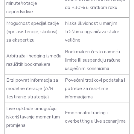
minute/rotacije
do ±30% u kratkom roku
nepredvidive
Mogućnost specijalizacije
Niska likvidnost u manjim
(npr. asistencije, skokovi)
tržištima ograničava stake
za ekspertizu
veličine
Bookmakeri često nameću
Arbitraža i hedging između
limite ili suspenduju račune
različitih bookmakera
uspješnim korisnicima
Brzi povrat informacija za
Povećani troškovi podataka i
modelne iteracije (A/B
potrebe za real‑time
testiranje strategija)
informacijama
Live opklade omogućuju
Emocionalni trading i
iskorištavanje momentum
overbetting u live scenarijima
promjena