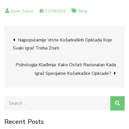
12/18/2025
Blog
Post
Najpopularnije Vrste Košarkaških Opklada Koje
Svaki Igrač Treba Znati
navigation
Psihologija Klađenja: Kako Ostati Racionalan Kada
Igraš Specijalne Košarkaške Opklade?
Search
for:
Recent Posts