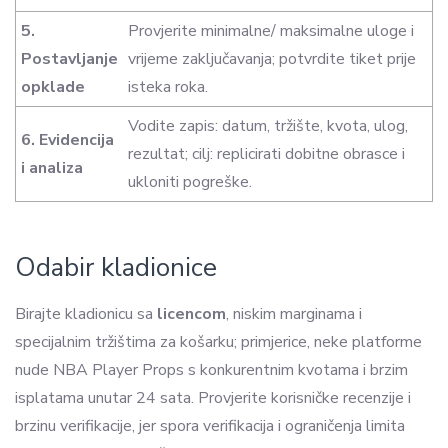
5.
Provjerite minimalne/ maksimalne uloge i
Postavljanje
vrijeme zaključavanja; potvrdite tiket prije
opklade
isteka roka.
Vodite zapis: datum, tržište, kvota, ulog,
6. Evidencija
rezultat; cilj: replicirati dobitne obrasce i
i analiza
ukloniti pogreške.
Odabir kladionice
Birajte kladionicu sa
licencom
, niskim marginama i
specijalnim tržištima za košarku; primjerice, neke platforme
nude NBA Player Props s konkurentnim kvotama i brzim
isplatama unutar 24 sata. Provjerite korisničke recenzije i
brzinu verifikacije, jer spora verifikacija i ograničenja limita