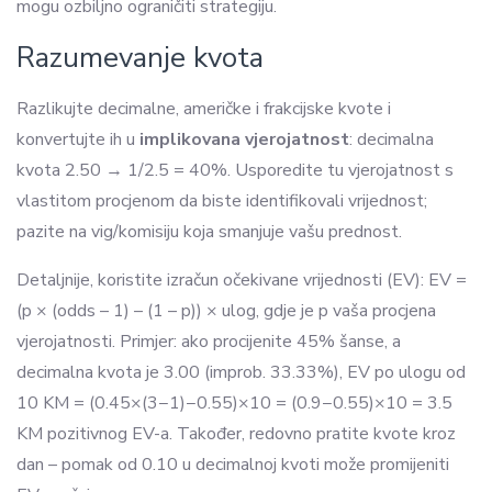
mogu ozbiljno ograničiti strategiju.
Razumevanje kvota
Razlikujte decimalne, američke i frakcijske kvote i
konvertujte ih u
implikovana vjerojatnost
: decimalna
kvota 2.50 → 1/2.5 = 40%. Usporedite tu vjerojatnost s
vlastitom procjenom da biste identifikovali vrijednost;
pazite na vig/komisiju koja smanjuje vašu prednost.
Detaljnije, koristite izračun očekivane vrijednosti (EV): EV =
(p × (odds – 1) – (1 – p)) × ulog, gdje je p vaša procjena
vjerojatnosti. Primjer: ako procijenite 45% šanse, a
decimalna kvota je 3.00 (improb. 33.33%), EV po ulogu od
10 KM = (0.45×(3−1)−0.55)×10 = (0.9−0.55)×10 = 3.5
KM pozitivnog EV-a. Također, redovno pratite kvote kroz
dan – pomak od 0.10 u decimalnoj kvoti može promijeniti