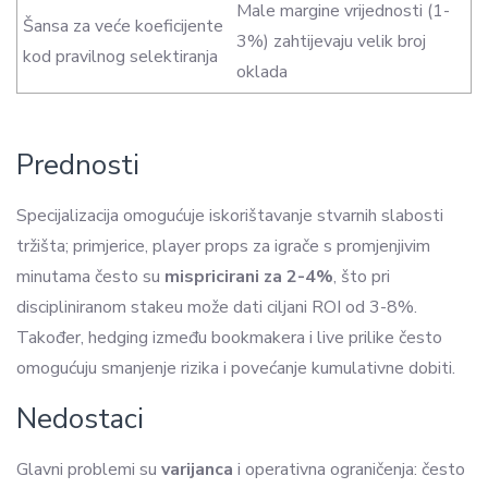
Male margine vrijednosti (1-
Šansa za veće koeficijente
3%) zahtijevaju velik broj
kod pravilnog selektiranja
oklada
Prednosti
Specijalizacija omogućuje iskorištavanje stvarnih slabosti
tržišta; primjerice, player props za igrače s promjenjivim
minutama često su
mispricirani za 2-4%
, što pri
discipliniranom stakeu može dati ciljani ROI od 3-8%.
Također, hedging između bookmakera i live prilike često
omogućuju smanjenje rizika i povećanje kumulativne dobiti.
Nedostaci
Glavni problemi su
varijanca
i operativna ograničenja: često