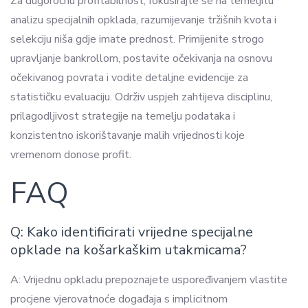
Za dugoročnu profitabilnost, fokusirajte se na temeljitu
analizu specijalnih opklada, razumijevanje tržišnih kvota i
selekciju niša gdje imate prednost. Primijenite strogo
upravljanje bankrollom, postavite očekivanja na osnovu
očekivanog povrata i vodite detaljne evidencije za
statističku evaluaciju. Održiv uspjeh zahtijeva disciplinu,
prilagodljivost strategije na temelju podataka i
konzistentno iskorištavanje malih vrijednosti koje
vremenom donose profit.
FAQ
Q: Kako identificirati vrijedne specijalne
opklade na košarkaškim utakmicama?
A: Vrijednu opkladu prepoznajete uspoređivanjem vlastite
procjene vjerovatnoće događaja s implicitnom