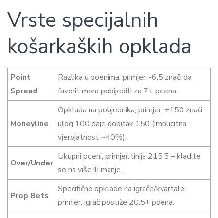
Vrste specijalnih
košarkaških opklada
Point
Razlika u poenima; primjer: -6.5 znači da
Spread
favorit mora pobijediti za 7+ poena.
Opklada na pobjednika; primjer: +150 znači
Moneyline
ulog 100 daje dobitak 150 (implicitna
vjerojatnost ~40%).
Ukupni poeni; primjer: linija 215.5 – kladite
Over/Under
se na više ili manje.
Specifične opklade na igrače/kvartale;
Prop Bets
primjer: igrač postiže 20.5+ poena.