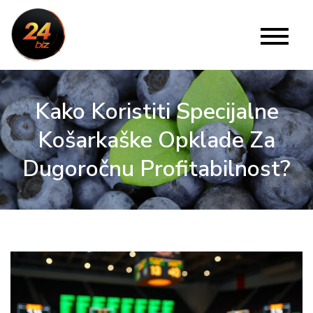
Skip
to
24 Biz
Website
content
Kako Koristiti Specijalne
Košarkaške Opklade Za
Dugoročnu Profitabilnost?