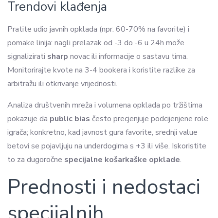
Trendovi klađenja
Pratite udio javnih opklada (npr. 60-70% na favorite) i
pomake linija: nagli prelazak od -3 do -6 u 24h može
signalizirati
sharp
novac ili informacije o sastavu tima.
Monitorirajte kvote na 3-4 bookera i koristite razlike za
arbitražu ili otkrivanje vrijednosti.
Analiza društvenih mreža i volumena opklada po tržištima
pokazuje da
public bias
često precjenjuje podcijenjene role
igrača; konkretno, kad javnost gura favorite, srednji value
betovi se pojavljuju na underdogima s +3 ili više. Iskoristite
to za dugoročne
specijalne košarkaške opklade
.
Prednosti i nedostaci
specijalnih