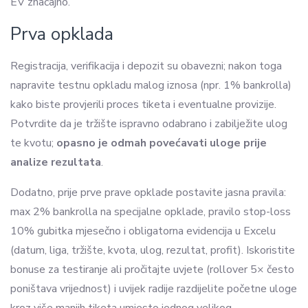
EV značajno.
Prva opklada
Registracija, verifikacija i depozit su obavezni; nakon toga
napravite testnu opkladu malog iznosa (npr. 1% bankrolla)
kako biste provjerili proces tiketa i eventualne provizije.
Potvrdite da je tržište ispravno odabrano i zabilježite ulog
te kvotu;
opasno je odmah povećavati uloge prije
analize rezultata
.
Dodatno, prije prve prave opklade postavite jasna pravila:
max 2% bankrolla na specijalne opklade, pravilo stop-loss
10% gubitka mjesečno i obligatorna evidencija u Excelu
(datum, liga, tržište, kvota, ulog, rezultat, profit). Iskoristite
bonuse za testiranje ali pročitajte uvjete (rollover 5× često
poništava vrijednost) i uvijek radije razdijelite početne uloge
kroz više manjih tiketa umjesto jednog velikog.