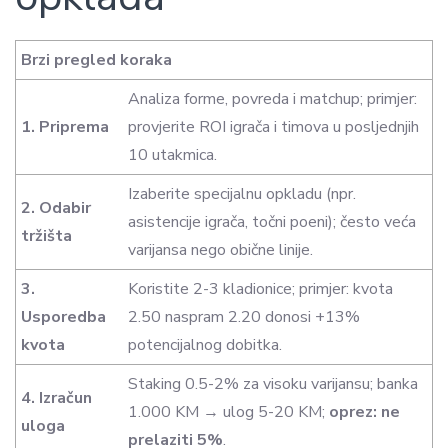
Brzi pregled koraka
Analiza forme, povreda i matchup; primjer:
1. Priprema
provjerite ROI igrača i timova u posljednjih
10 utakmica.
Izaberite specijalnu opkladu (npr.
2. Odabir
asistencije igrača, točni poeni); često veća
tržišta
varijansa nego obične linije.
3.
Koristite 2-3 kladionice; primjer: kvota
Usporedba
2.50 naspram 2.20 donosi +13%
kvota
potencijalnog dobitka.
Staking 0.5-2% za visoku varijansu; banka
4. Izračun
1.000 KM → ulog 5-20 KM;
oprez: ne
uloga
prelaziti 5%
.