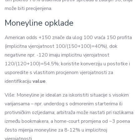
može biti precijenjena.
Moneyline opklade
American odds +150 znače da ulog 100 vraća 150 profita
(implicitna vjerojatnost 100/(150+100)=40%), dok
negativne npr. -120 imaju implicitnu vjerojatnost
120/(120+100)=54.5%; koristite konverziju u postotke i
usporedite s vlastitom procjenom vjerojatnosti za
identifikaciju
value
.
Više: Moneyline je idealan za iskoristiti situacije s visokim
varijansama – npr. underdog s odmorenim starterima ili
protivničkim ozljedama; arbitraža može nastati pri razlikama
između bookmakera, a home-court promjena od ~3 poena
često mijenja moneyline za 8-12% u implicitnoj
vjerojatnosti.