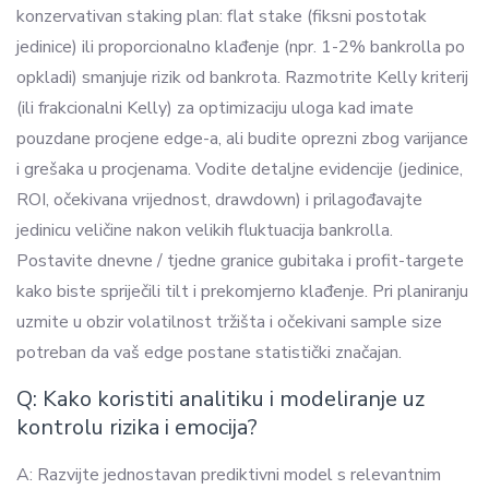
konzervativan staking plan: flat stake (fiksni postotak
jedinice) ili proporcionalno klađenje (npr. 1-2% bankrolla po
opkladi) smanjuje rizik od bankrota. Razmotrite Kelly kriterij
(ili frakcionalni Kelly) za optimizaciju uloga kad imate
pouzdane procjene edge-a, ali budite oprezni zbog varijance
i grešaka u procjenama. Vodite detaljne evidencije (jedinice,
ROI, očekivana vrijednost, drawdown) i prilagođavajte
jedinicu veličine nakon velikih fluktuacija bankrolla.
Postavite dnevne / tjedne granice gubitaka i profit-targete
kako biste spriječili tilt i prekomjerno klađenje. Pri planiranju
uzmite u obzir volatilnost tržišta i očekivani sample size
potreban da vaš edge postane statistički značajan.
Q: Kako koristiti analitiku i modeliranje uz
kontrolu rizika i emocija?
A: Razvijte jednostavan prediktivni model s relevantnim