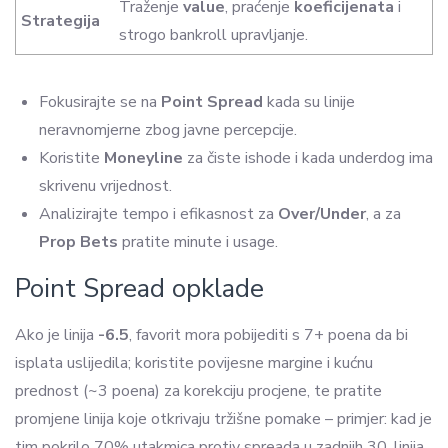
Traženje
value
, praćenje
koeficijenata
i
Strategija
strogo bankroll upravljanje.
Fokusirajte se na
Point Spread
kada su linije
neravnomjerne zbog javne percepcije.
Koristite
Moneyline
za čiste ishode i kada underdog ima
skrivenu vrijednost.
Analizirajte tempo i efikasnost za
Over/Under
, a za
Prop Bets
pratite minute i usage.
Point Spread opklade
Ako je linija
-6.5
, favorit mora pobijediti s 7+ poena da bi
isplata uslijedila; koristite povijesne margine i kućnu
prednost (~3 poena) za korekciju procjene, te pratite
promjene linija koje otkrivaju tržišne pomake – primjer: kad je
tim pokrilo 70% utakmica protiv spreada u zadnjih 30, linija