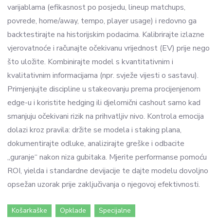
varijablama (efikasnost po posjedu, lineup matchups,
povrede, home/away, tempo, player usage) i redovno ga
backtestirajte na historijskim podacima. Kalibrirajte izlazne
vjerovatnoće i računajte očekivanu vrijednost (EV) prije nego
što uložite. Kombinirajte model s kvantitativnim i
kvalitativnim informacijama (npr. svježe vijesti o sastavu).
Primjenjujte discipline u stakeovanju prema procijenjenom
edge-u i koristite hedging ili djelomični cashout samo kad
smanjuju očekivani rizik na prihvatljiv nivo. Kontrola emocija
dolazi kroz pravila: držite se modela i staking plana,
dokumentirajte odluke, analizirajte greške i odbacite
„guranje“ nakon niza gubitaka. Mjerite performanse pomoću
ROI, yielda i standardne devijacije te dajte modelu dovoljno
opsežan uzorak prije zaključivanja o njegovoj efektivnosti.
Košarkaške
Opklade
Specijalne