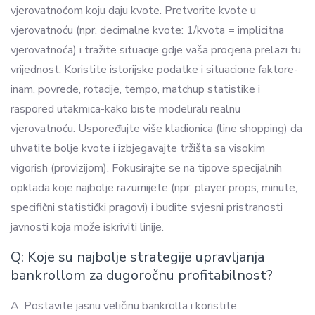
vjerovatnoćom koju daju kvote. Pretvorite kvote u
vjerovatnoću (npr. decimalne kvote: 1/kvota = implicitna
vjerovatnoća) i tražite situacije gdje vaša procjena prelazi tu
vrijednost. Koristite istorijske podatke i situacione faktore-
inam, povrede, rotacije, tempo, matchup statistike i
raspored utakmica-kako biste modelirali realnu
vjerovatnoću. Uspoređujte više kladionica (line shopping) da
uhvatite bolje kvote i izbjegavajte tržišta sa visokim
vigorish (provizijom). Fokusirajte se na tipove specijalnih
opklada koje najbolje razumijete (npr. player props, minute,
specifični statistički pragovi) i budite svjesni pristranosti
javnosti koja može iskriviti linije.
Q: Koje su najbolje strategije upravljanja
bankrollom za dugoročnu profitabilnost?
A: Postavite jasnu veličinu bankrolla i koristite