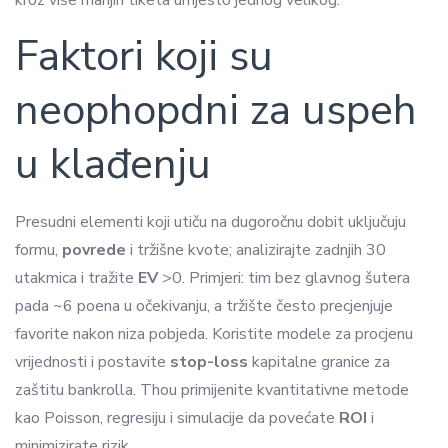
Faktori koji su
neophopdni za uspeh
u klađenju
Presudni elementi koji utiču na dugoročnu dobit uključuju
formu,
povrede
i tržišne kvote; analizirajte zadnjih 30
utakmica i tražite
EV
>0. Primjeri: tim bez glavnog šutera
pada ~6 poena u očekivanju, a tržište često precjenjuje
favorite nakon niza pobjeda. Koristite modele za procjenu
vrijednosti i postavite
stop-loss
kapitalne granice za
zaštitu bankrolla. Thou primijenite kvantitativne metode
kao Poisson, regresiju i simulacije da povećate
ROI
i
minimizirate rizik.