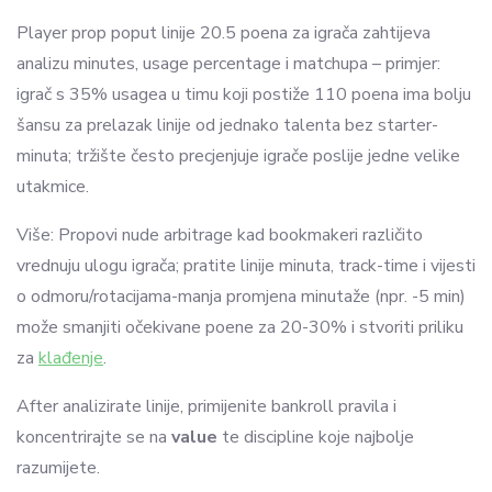
Player prop poput linije 20.5 poena za igrača zahtijeva
analizu minutes, usage percentage i matchupa – primjer:
igrač s 35% usagea u timu koji postiže 110 poena ima bolju
šansu za prelazak linije od jednako talenta bez starter-
minuta; tržište često precjenjuje igrače poslije jedne velike
utakmice.
Više: Propovi nude arbitrage kad bookmakeri različito
vrednuju ulogu igrača; pratite linije minuta, track-time i vijesti
o odmoru/rotacijama-manja promjena minutaže (npr. -5 min)
može smanjiti očekivane poene za 20-30% i stvoriti priliku
za
klađenje
.
After analizirate linije, primijenite bankroll pravila i
koncentrirajte se na
value
te discipline koje najbolje
razumijete.