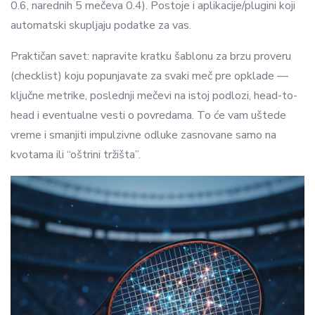
0.6, narednih 5 mečeva 0.4). Postoje i aplikacije/plugini koji
automatski skupljaju podatke za vas.
Praktičan savet: napravite kratku šablonu za brzu proveru
(checklist) koju popunjavate za svaki meč pre opklade —
ključne metrike, poslednji mečevi na istoj podlozi, head-to-
head i eventualne vesti o povredama. To će vam uštede
vreme i smanjiti impulzivne odluke zasnovane samo na
kvotama ili “oštrini tržišta”.