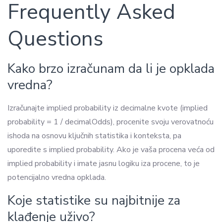
Frequently Asked
Questions
Kako brzo izračunam da li je opklada
vredna?
Izračunajte implied probability iz decimalne kvote (implied
probability = 1 / decimalOdds), procenite svoju verovatnoću
ishoda na osnovu ključnih statistika i konteksta, pa
uporedite s implied probability. Ako je vaša procena veća od
implied probability i imate jasnu logiku iza procene, to je
potencijalno vredna opklada.
Koje statistike su najbitnije za
klađenje uživo?