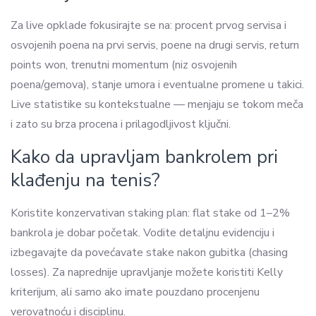
Za live opklade fokusirajte se na: procent prvog servisa i
osvojenih poena na prvi servis, poene na drugi servis, return
points won, trenutni momentum (niz osvojenih
poena/gemova), stanje umora i eventualne promene u takici.
Live statistike su kontekstualne — menjaju se tokom meča
i zato su brza procena i prilagodljivost ključni.
Kako da upravljam bankrolem pri
klađenju na tenis?
Koristite konzervativan staking plan: flat stake od 1–2%
bankrola je dobar početak. Vodite detaljnu evidenciju i
izbegavajte da povećavate stake nakon gubitka (chasing
losses). Za naprednije upravljanje možete koristiti Kelly
kriterijum, ali samo ako imate pouzdano procenjenu
verovatnoću i disciplinu.