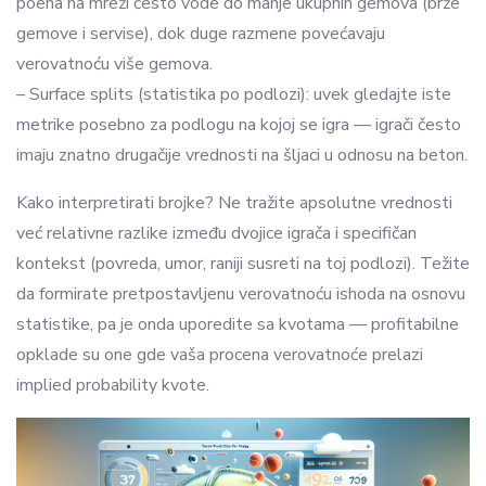
poena na mreži često vode do manje ukupnih gemova (brže
gemove i servise), dok duge razmene povećavaju
verovatnoću više gemova.
– Surface splits (statistika po podlozi): uvek gledajte iste
metrike posebno za podlogu na kojoj se igra — igrači često
imaju znatno drugačije vrednosti na šljaci u odnosu na beton.
Kako interpretirati brojke? Ne tražite apsolutne vrednosti
već relativne razlike između dvojice igrača i specifičan
kontekst (povreda, umor, raniji susreti na toj podlozi). Težite
da formirate pretpostavljenu verovatnoću ishoda na osnovu
statistike, pa je onda uporedite sa kvotama — profitabilne
opklade su one gde vaša procena verovatnoće prelazi
implied probability kvote.