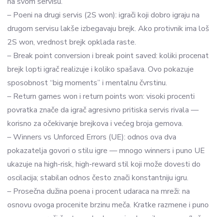
na svom servisu.
– Poeni na drugi servis (2S won): igrači koji dobro igraju na
drugom servisu lakše izbegavaju brejk. Ako protivnik ima loš
2S won, vrednost brejk opklada raste.
– Break point conversion i break point saved: koliki procenat
brejk lopti igrač realizuje i koliko spašava. Ovo pokazuje
sposobnost “big moments” i mentalnu čvrstinu.
– Return games won i return points won: visoki procenti
povratka znače da igrač agresivno pritiska servis rivala —
korisno za očekivanje brejkova i većeg broja gemova.
– Winners vs Unforced Errors (UE): odnos ova dva
pokazatelja govori o stilu igre — mnogo winners i puno UE
ukazuje na high-risk, high-reward stil koji može dovesti do
oscilacija; stabilan odnos često znači konstantniju igru.
– Prosečna dužina poena i procent udaraca na mreži: na
osnovu ovoga procenite brzinu meča. Kratke razmene i puno