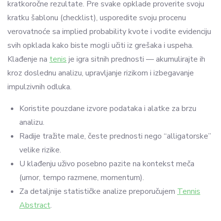
kratkoročne rezultate. Pre svake opklade proverite svoju
kratku šablonu (checklist), usporedite svoju procenu
verovatnoće sa implied probability kvote i vodite evidenciju
svih opklada kako biste mogli učiti iz grešaka i uspeha.
Klađenje na
tenis
je igra sitnih prednosti — akumulirajte ih
kroz doslednu analizu, upravljanje rizikom i izbegavanje
impulzivnih odluka.
Koristite pouzdane izvore podataka i alatke za brzu
analizu.
Radije tražite male, česte prednosti nego “alligatorske”
velike rizike.
U klađenju uživo posebno pazite na kontekst meča
(umor, tempo razmene, momentum).
Za detaljnije statističke analize preporučujem
Tennis
Abstract
.