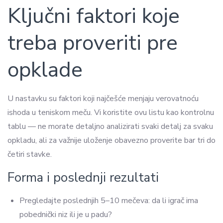
Ključni faktori koje
treba proveriti pre
opklade
U nastavku su faktori koji najčešće menjaju verovatnoću
ishoda u teniskom meču. Vi koristite ovu listu kao kontrolnu
tablu — ne morate detaljno analizirati svaki detalj za svaku
opkladu, ali za važnije uloženje obavezno proverite bar tri do
četiri stavke.
Forma i poslednji rezultati
Pregledajte poslednjih 5–10 mečeva: da li igrač ima
pobednički niz ili je u padu?