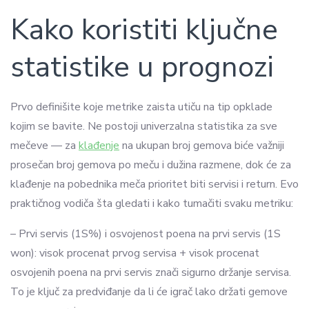
Kako koristiti ključne
statistike u prognozi
Prvo definišite koje metrike zaista utiču na tip opklade
kojim se bavite. Ne postoji univerzalna statistika za sve
mečeve — za
klađenje
na ukupan broj gemova biće važniji
prosečan broj gemova po meču i dužina razmene, dok će za
klađenje na pobednika meča prioritet biti servisi i return. Evo
praktičnog vodiča šta gledati i kako tumačiti svaku metriku:
– Prvi servis (1S%) i osvojenost poena na prvi servis (1S
won): visok procenat prvog servisa + visok procenat
osvojenih poena na prvi servis znači sigurno držanje servisa.
To je ključ za predviđanje da li će igrač lako držati gemove