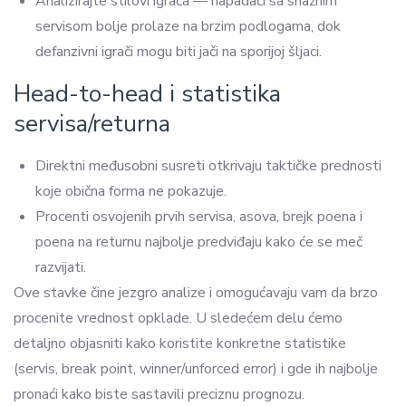
Analizirajte stilovi igrača — napadači sa snažnim
servisom bolje prolaze na brzim podlogama, dok
defanzivni igrači mogu biti jači na sporijoj šljaci.
Head-to-head i statistika
servisa/returna
Direktni međusobni susreti otkrivaju taktičke prednosti
koje obična forma ne pokazuje.
Procenti osvojenih prvih servisa, asova, brejk poena i
poena na returnu najbolje predviđaju kako će se meč
razvijati.
Ove stavke čine jezgro analize i omogućavaju vam da brzo
procenite vrednost opklade. U sledećem delu ćemo
detaljno objasniti kako koristite konkretne statistike
(servis, break point, winner/unforced error) i gde ih najbolje
pronaći kako biste sastavili preciznu prognozu.