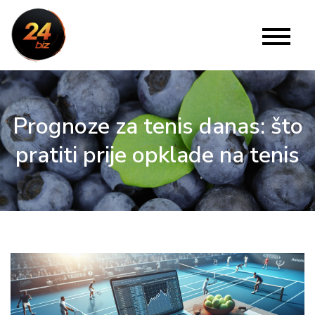
Skip
to
24 Biz
Website
content
Prognoze za tenis danas: što
pratiti prije opklade na tenis