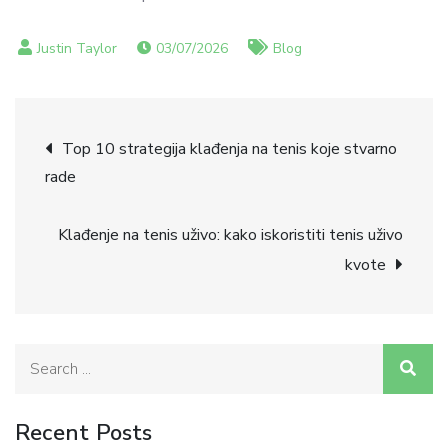
03/07/2026
Blog
Post
Top 10 strategija klađenja na tenis koje stvarno
rade
navigation
Klađenje na tenis uživo: kako iskoristiti tenis uživo
kvote
Search
for:
Recent Posts