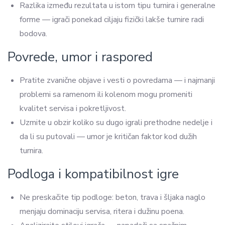
Razlika između rezultata u istom tipu turnira i generalne
forme — igrači ponekad ciljaju fizički lakše turnire radi
bodova.
Povrede, umor i raspored
Pratite zvanične objave i vesti o povredama — i najmanji
problemi sa ramenom ili kolenom mogu promeniti
kvalitet servisa i pokretljivost.
Uzmite u obzir koliko su dugo igrali prethodne nedelje i
da li su putovali — umor je kritičan faktor kod dužih
turnira.
Podloga i kompatibilnost igre
Ne preskačite tip podloge: beton, trava i šljaka naglo
menjaju dominaciju servisa, ritera i dužinu poena.