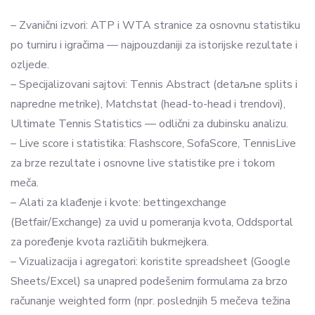
– Zvanični izvori: ATP i WTA stranice za osnovnu statistiku
po turniru i igračima — najpouzdaniji za istorijske rezultate i
ozljede.
– Specijalizovani sajtovi: Tennis Abstract (detaљne splits i
napredne metrike), Matchstat (head-to-head i trendovi),
Ultimate Tennis Statistics — odlični za dubinsku analizu.
– Live score i statistika: Flashscore, SofaScore, TennisLive
za brze rezultate i osnovne live statistike pre i tokom
meča.
– Alati za klađenje i kvote: bettingexchange
(Betfair/Exchange) za uvid u pomeranja kvota, Oddsportal
za poređenje kvota različitih bukmejkera.
– Vizualizacija i agregatori: koristite spreadsheet (Google
Sheets/Excel) sa unapred podešenim formulama za brzo
računanje weighted form (npr. poslednjih 5 mečeva težina