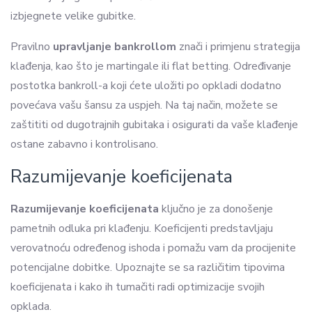
izbjegnete velike gubitke.
Pravilno
upravljanje bankrollom
znači i primjenu strategija
klađenja, kao što je martingale ili flat betting. Određivanje
postotka bankroll-a koji ćete uložiti po opkladi dodatno
povećava vašu šansu za uspjeh. Na taj način, možete se
zaštititi od dugotrajnih gubitaka i osigurati da vaše klađenje
ostane zabavno i kontrolisano.
Razumijevanje koeficijenata
Razumijevanje koeficijenata
ključno je za donošenje
pametnih odluka pri klađenju. Koeficijenti predstavljaju
verovatnoću određenog ishoda i pomažu vam da procijenite
potencijalne dobitke. Upoznajte se sa različitim tipovima
koeficijenata i kako ih tumačiti radi optimizacije svojih
opklada.