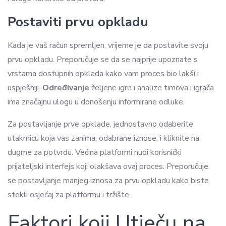
Postaviti prvu opkladu
Kada je vaš račun spremljen, vrijeme je da postavite svoju
prvu opkladu. Preporučuje se da se najprije upoznate s
vrstama dostupnih opklada kako vam proces bio lakši i
uspješniji.
Određivanje
željene igre i analize timova i igrača
ima značajnu ulogu u donošenju informirane odluke.
Za postavljanje prve opklade, jednostavno odaberite
utakmicu koja vas zanima, odabrane iznose, i kliknite na
dugme za potvrdu. Većina platformi nudi korisnički
prijateljski interfejs koji olakšava ovaj proces. Preporučuje
se postavljanje manjeg iznosa za prvu opkladu kako biste
stekli osjećaj za platformu i tržište.
Faktori koji Utječu na