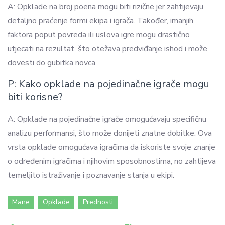
A: Opklade na broj poena mogu biti rizične jer zahtijevaju
detaljno praćenje formi ekipa i igrača. Također, imanjih
faktora poput povreda ili uslova igre mogu drastično
utjecati na rezultat, što otežava predviđanje ishod i može
dovesti do gubitka novca.
P: Kako opklade na pojedinačne igrače mogu
biti korisne?
A: Opklade na pojedinačne igrače omogućavaju specifičnu
analizu performansi, što može donijeti znatne dobitke. Ova
vrsta opklade omogućava igračima da iskoriste svoje znanje
o određenim igračima i njihovim sposobnostima, no zahtijeva
temeljito istraživanje i poznavanje stanja u ekipi.
Mane
Opklade
Prednosti