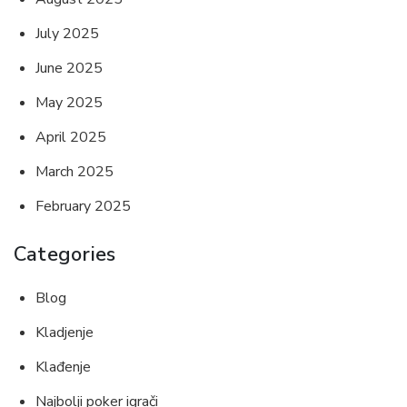
July 2025
June 2025
May 2025
April 2025
March 2025
February 2025
Categories
Blog
Kladjenje
Klađenje
Najbolji poker igrači