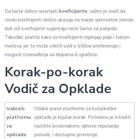
Da biste dobro razumjeli
koeficijente
, važno je znati da
visoki koeficijenti obično ukazuju na manje vjerovatne ishode,
dok niži koeficijenti sugeriraju veće šanse za pobjedu.
Također, pratite kako se koeficijenti mijenjaju prije i tokom
mečeva, jer to može otkriti uvid u tržišne preferencije i
moguće iznenađenja sa ekipama ili igračima.
Korak-po-korak
Vodič za Opklade
Izabrati
Odabir prave platforme za košarkaške
platformu
opklade je ključan korak. Potrebno je istražiti
za
različite bookmakere, njihove reputacije,
opklade
ponude, i dostupne promocije.