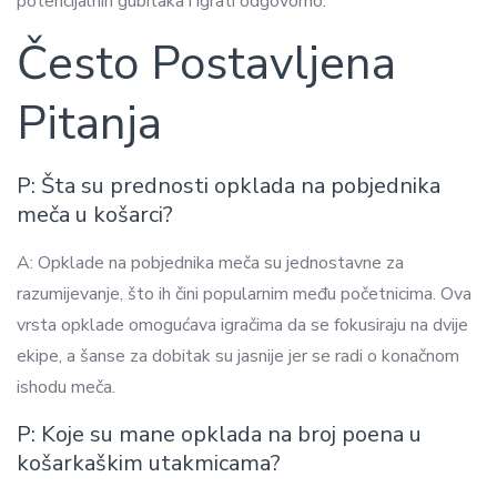
potencijalnih gubitaka i igrati odgovorno.
Često Postavljena
Pitanja
P: Šta su prednosti opklada na pobjednika
meča u košarci?
A: Opklade na pobjednika meča su jednostavne za
razumijevanje, što ih čini popularnim među početnicima. Ova
vrsta opklade omogućava igračima da se fokusiraju na dvije
ekipe, a šanse za dobitak su jasnije jer se radi o konačnom
ishodu meča.
P: Koje su mane opklada na broj poena u
košarkaškim utakmicama?