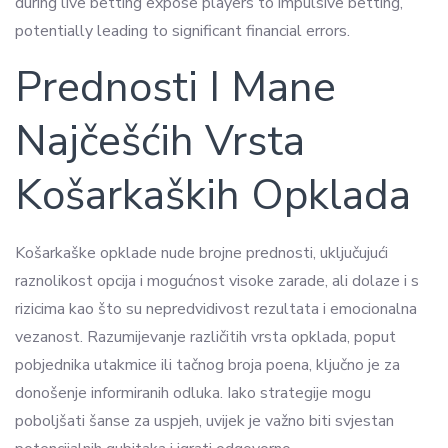
during live betting expose players to impulsive betting,
potentially leading to significant financial errors.
Prednosti I Mane
Najčešćih Vrsta
Košarkaških Opklada
Košarkaške opklade nude brojne prednosti, uključujući
raznolikost opcija i mogućnost visoke zarade, ali dolaze i s
rizicima kao što su nepredvidivost rezultata i emocionalna
vezanost. Razumijevanje različitih vrsta opklada, poput
pobjednika utakmice ili tačnog broja poena, ključno je za
donošenje informiranih odluka. Iako strategije mogu
poboljšati šanse za uspjeh, uvijek je važno biti svjestan