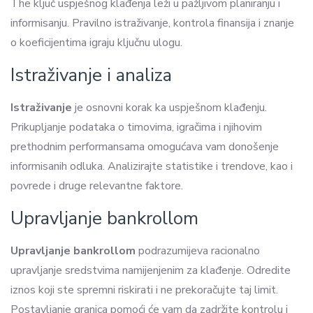
The ključ uspješnog klađenja leži u pažljivom planiranju i
informisanju. Pravilno istraživanje, kontrola finansija i znanje
o koeficijentima igraju ključnu ulogu.
Istraživanje i analiza
Istraživanje
je osnovni korak ka uspješnom klađenju.
Prikupljanje podataka o timovima, igračima i njihovim
prethodnim performansama omogućava vam donošenje
informisanih odluka. Analizirajte statistike i trendove, kao i
povrede i druge relevantne faktore.
Upravljanje bankrollom
Upravljanje bankrollom
podrazumijeva racionalno
upravljanje sredstvima namijenjenim za klađenje. Odredite
iznos koji ste spremni riskirati i ne prekoračujte taj limit.
Postavljanje granica pomoći će vam da zadržite kontrolu i