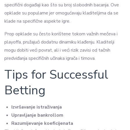
specifični događaji kao što su broj slobodnih bacanja. Ove
opklade su popularne jer omogućavaju kladiteljima da se
klade na specifične aspekte igre.
Prop opklade su često korištene tokom važnih mečeva i
playoffa, pružajući dodatnu dinamiku klađenju. Kladitelji
mogu dobiti veći povrat, ali i veći rizik zavisi od tačnih
predviđanja specifičnih učinaka igrača i timova.
Tips for Successful
Betting
Izvršavanje istraživanja
Upravljanje bankrollom
Razumijevanje koeficijenata