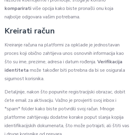
komparirati
više opcija kako biste pronašli onu koja
najbolje odgovara vašim potrebama.
Kreirati račun
Kreiranje računa na platformi za opklade je jednostavan
proces koji obično zahtijeva unos osnovnih informacija kao
što su ime, prezime, adresa i datum rođenja.
Verifikacija
identiteta
može također biti potrebna da bi se osigurala
sigurnost korisnika.
Detaljnije, nakon što popunite registracijski obrazac, dobit
ćete email za aktivaciju. Važno je provjeriti svoj inbox i
*spam* folder kako biste potvrdili svoj račun. Mnoge
platforme zahtijevaju dodatne korake poput slanja kopija
identifikacijskih dokumenata, što može potrajati, ali štiti vas
i druge korisnike od prevara.