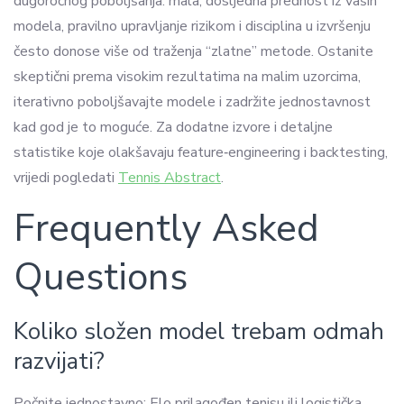
dugoročnog poboljšanja: mala, dosljedna prednost iz vaših
modela, pravilno upravljanje rizikom i disciplina u izvršenju
često donose više od traženja “zlatne” metode. Ostanite
skeptični prema visokim rezultatima na malim uzorcima,
iterativno poboljšavajte modele i zadržite jednostavnost
kad god je to moguće. Za dodatne izvore i detaljne
statistike koje olakšavaju feature‑engineering i backtesting,
vrijedi pogledati
Tennis Abstract
.
Frequently Asked
Questions
Koliko složen model trebam odmah
razvijati?
Počnite jednostavno: Elo prilagođen tenisu ili logistička