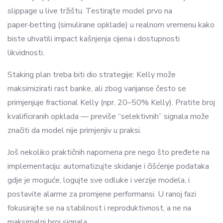
slippage u live tržištu. Testirajte model prvo na
paper‑betting (simulirane opklade) u realnom vremenu kako
biste uhvatili impact kašnjenja cijena i dostupnosti
likvidnosti.
Staking plan treba biti dio strategije: Kelly može
maksimizirati rast banke, ali zbog varijanse često se
primjenjuje fractional Kelly (npr. 20–50% Kelly). Pratite broj
kvalificiranih opklada — previše “selektivnih” signala može
značiti da model nije primjenjiv u praksi.
Još nekoliko praktičnih napomena pre nego što pređete na
implementaciju: automatizujte skidanje i čišćenje podataka
gdje je moguće, logujte sve odluke i verzije modela, i
postavite alarme za promjene performansi. U ranoj fazi
fokusirajte se na stabilnost i reproduktivnost, a ne na
maksimalni broj signala.