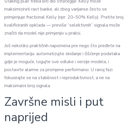
Staking plan treba biti dio strategije: Kelly može
maksimizirati rast banke, ali zbog varijanse često se
primjenjuje fractional Kelly (npr. 20–50% Kelly). Pratite broj
kvalificiranih opklada — previše “selektivnih” signala može
značiti da model nije primjenjiv u praksi.
Još nekoliko praktičnih napomena pre nego što pređete na
implementaciju: automatizujte skidanje i čišćenje podataka
gdje je moguće, logujte sve odluke i verzije modela, i
postavite alarme za promjene performansi. U ranoj fazi
fokusirajte se na stabilnost i reproduktivnost, a ne na
maksimalni broj signala.
Završne misli i put
naprijed