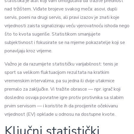
statistika je alat koji vam omogućava da tražite prednost
nad tržištem. Viđate brojeve svakog meča: asovi, dupli
servis, poeni na drugi servis, ali pravi izazov je znati koje
vrijednosti zaista signaliziraju veću vjerovatnoću ishoda nego
što to kvota sugeriše. Statistikom smanjujete
subjektivnost i fokusirate se na mjerne pokazatelje koji se
ponavljaju kroz vrijeme.
Važno je da razumijete statističku varijabilnost: tenis je
sport sa velikom fluktuacijom rezultata na kratkim
vremenskim intervalima, pa su jedna ili dvije utakmice
premalo za zaključke. Vi tražite obrasce — npr. igrač koji
dosledno osvaja povratne igre protiv protivnika sa slabim
prvim servisom — i koristite ih da procijenite očekivanu
vrijednost (EV) opklade u odnosu na dostupne kvote.
Ključni statistički