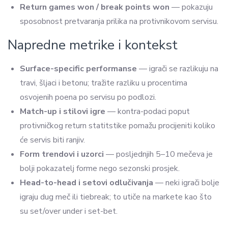
Return games won / break points won
— pokazuju
sposobnost pretvaranja prilika na protivnikovom servisu.
Napredne metrike i kontekst
Surface-specific performanse
— igrači se razlikuju na
travi, šljaci i betonu; tražite razliku u procentima
osvojenih poena po servisu po podlozi.
Match-up i stilovi igre
— kontra-podaci poput
protivničkog return statitstike pomažu procijeniti koliko
će servis biti ranjiv.
Form trendovi i uzorci
— posljednjih 5–10 mečeva je
bolji pokazatelj forme nego sezonski prosjek.
Head-to-head i setovi odlučivanja
— neki igrači bolje
igraju dug meč ili tiebreak; to utiče na markete kao što
su set/over under i set-bet.