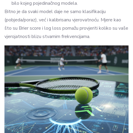
bilo kojeg pojedinačnog modela.
Bitno je da svaki model daje ne samo klasifikaciju
(pobjeda/poraz), već i kalibrisanu vjerovatnoću. Mjere kao
što su Brier score i log loss pomažu provjeriti koliko su vaše
vjerojatnosti blizu stvarnim frekvencijama.