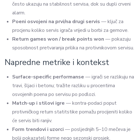
često ukazuju na stabilnost servisa, dok su dupli crveni
alarm.
Poeni osvojeni na prvi/na drugi servis
— ključ za
procjenu koliko servis igrača vrijedi u borbi za gemove.
Return games won / break points won
— pokazuju
sposobnost pretvaranja prilika na protivnikovom servisu.
Napredne metrike i kontekst
Surface-specific performanse
— igrači se razlikuju na
travi, šljaci i betonu; tražite razliku u procentima
osvojenih poena po servisu po podlozi.
Match-up i stilovi igre
— kontra-podaci poput
protivničkog return statitstike pomažu procijeniti koliko
će servis biti ranjiv.
Form trendovi i uzorci
— posljednjih 5–10 mečeva je
bolji pokazatelj forme nego sezonski prosjek.