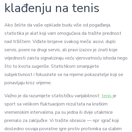
klađenju na tenis
Ako želite da vaše opklade budu više od pogađanja,
statistika je alat koji vam omogućava da tražite prednost
nad tržištem. Viđate brojeve svakog meča: asovi, dupli
servis, poeni na drugi servis, ali pravi izazov je znati koje
vrijednosti zaista signaliziraju veću vjerovatnoću ishoda nego
što to kvota sugeriše. Statistikom smanjujete
subjektivnost i fokusirate se na mjerne pokazatelje koji se
ponavljaju kroz vrijeme.
Važno je da razumijete statističku varijabilnost:
tenis
je
sport sa velikom fluktuacijom rezultata na kratkim
vremenskim intervalima, pa su jedna ili dvije utakmice
premalo za zaključke. Vi tražite obrasce — npr. igrač koji
dosledno osvaja povratne igre protiv protivnika sa slabim