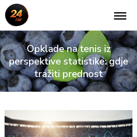
Skip
to
24 Biz
Website
content
Opklade na tenis iz
perspektive statistike: gdje
tražiti prednost