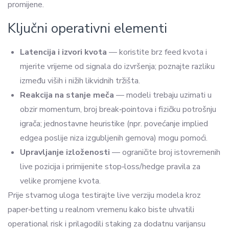
promijene.
Ključni operativni elementi
Latencija i izvori kvota
— koristite brz feed kvota i
mjerite vrijeme od signala do izvršenja; poznajte razliku
između viših i nižih likvidnih tržišta.
Reakcija na stanje meča
— modeli trebaju uzimati u
obzir momentum, broj break‑pointova i fizičku potrošnju
igrača; jednostavne heuristike (npr. povećanje implied
edgea poslije niza izgubljenih gemova) mogu pomoći.
Upravljanje izloženosti
— ograničite broj istovremenih
live pozicija i primijenite stop‑loss/hedge pravila za
velike promjene kvota.
Prije stvarnog uloga testirajte live verziju modela kroz
paper‑betting u realnom vremenu kako biste uhvatili
operational risk i prilagodili staking za dodatnu varijansu