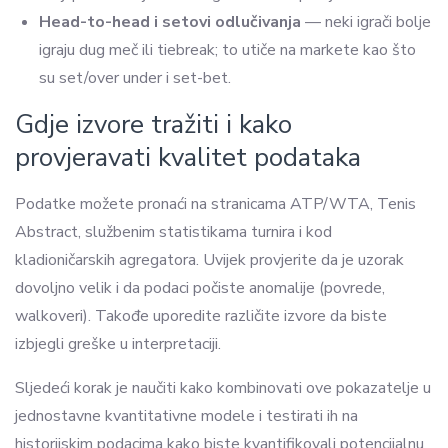
Head-to-head i setovi odlučivanja
— neki igrači bolje
igraju dug meč ili tiebreak; to utiče na markete kao što
su set/over under i set-bet.
Gdje izvore tražiti i kako
provjeravati kvalitet podataka
Podatke možete pronaći na stranicama ATP/WTA, Tenis
Abstract, službenim statistikama turnira i kod
kladioničarskih agregatora. Uvijek provjerite da je uzorak
dovoljno velik i da podaci počiste anomalije (povrede,
walkoveri). Takođe uporedite različite izvore da biste
izbjegli greške u interpretaciji.
Sljedeći korak je naučiti kako kombinovati ove pokazatelje u
jednostavne kvantitativne modele i testirati ih na
historijskim podacima kako biste kvantifikovali potencijalnu