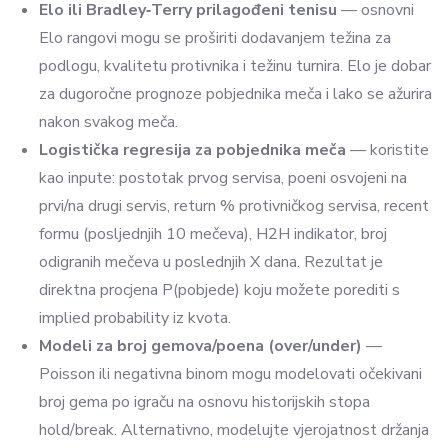
Elo ili Bradley‑Terry prilagođeni tenisu
— osnovni
Elo rangovi mogu se proširiti dodavanjem težina za
podlogu, kvalitetu protivnika i težinu turnira. Elo je dobar
za dugoročne prognoze pobjednika meča i lako se ažurira
nakon svakog meča.
Logistička regresija za pobjednika meča
— koristite
kao inpute: postotak prvog servisa, poeni osvojeni na
prvi/na drugi servis, return % protivničkog servisa, recent
formu (posljednjih 10 mečeva), H2H indikator, broj
odigranih mečeva u poslednjih X dana. Rezultat je
direktna procjena P(pobjede) koju možete porediti s
implied probability iz kvota.
Modeli za broj gemova/poena (over/under)
—
Poisson ili negativna binom mogu modelovati očekivani
broj gema po igraču na osnovu historijskih stopa
hold/break. Alternativno, modelujte vjerojatnost držanja