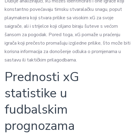
Dublje analizirajući, xG možeš identificirati i one igrače koji
konstantno povećavaju timsku stvaralačku snagu, poput
playmakera koji stvara prilike sa visokim xG za svoje
saigrače, ali i strijelce koji ciljano biraju šuteve s većom
šansom za pogodak. Pored toga, xG pomaže u praćenju
igrača koji prečesto promašuju izgledne prilike, što može biti
korisna informacija za donošenje odluka o promjenama u
sastavu ili taktičkim prilagodbama.
Prednosti xG
statistike u
fudbalskim
prognozama