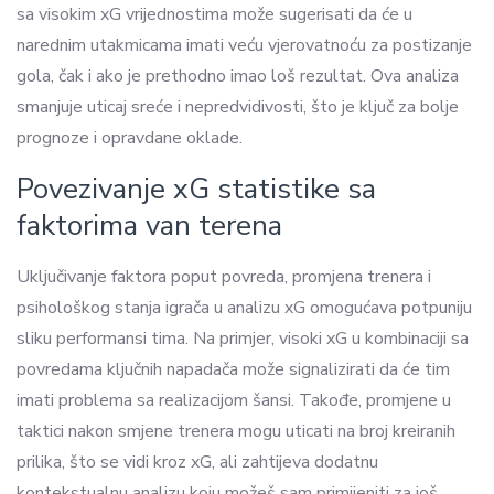
sa visokim xG vrijednostima može sugerisati da će u
narednim utakmicama imati veću vjerovatnoću za postizanje
gola, čak i ako je prethodno imao loš rezultat. Ova analiza
smanjuje uticaj sreće i nepredvidivosti, što je ključ za bolje
prognoze i opravdane oklade.
Povezivanje xG statistike sa
faktorima van terena
Uključivanje faktora poput povreda, promjena trenera i
psihološkog stanja igrača u analizu xG omogućava potpuniju
sliku performansi tima. Na primjer, visoki xG u kombinaciji sa
povredama ključnih napadača može signalizirati da će tim
imati problema sa realizacijom šansi. Takođe, promjene u
taktici nakon smjene trenera mogu uticati na broj kreiranih
prilika, što se vidi kroz xG, ali zahtijeva dodatnu
kontekstualnu analizu koju možeš sam primijeniti za još