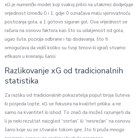
xG je numerički model koji svakoj prilici na utakmici dodjeljuje
vrijednost između 0 i 1, gdje 0 označava malu vjerovatnoću
postizanja gola, a 1 gotovo siguran gol. Ova vrijednost se
računa na osnovu faktora kao što su udaljenost od gola,
ugao šuta, pozicija odbrane i tip dodavanja, što ti
omogućava da vidiš koliko su tvoji timovi ili igrači stvarno
efikasni u kreiranju šansi.
Razlikovanje xG od tradicionalnih
statistika
Za razliku od tradicionalnih pokazatelja poput broja šuteva
ili posjeda lopte, xG se fokusira na kvalitet prilika, a ne
samo na kvantitet ili ishod. To znači da možeš razumjeti da
li je neki rezultat naizgled “sretan” ili “nesrećan” na osnovu
šansi koje su se stvarale tokom igre, što ti pruža mnogo