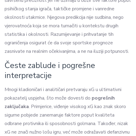
savršenu preciznost jer ne uzimaju u obzir sve faktore poput
psihičkog stanja igrača, taktičke promjene i vanredne
okolnosti utakmice. Njegova predikcija nije sudbina, nego
vjerovatnoća koja se mora tumačiti u kontekstu drugih
statistika i okolnosti. Razumijevanje i prihvatanje tih
ograničenja osigurat će da svoje sportske prognoze
zasnivate na realnim očekivanjima, a ne na iluziji potpunosti.
Česte zablude i pogrešne
interpretacije
Mnogi kladioničari i analitičari pretvaraju xG u ultimativni
pokazatelj uspjeha, što može dovesti do
pogrešnih
zaključaka
. Primjerice, viđenje visokog xG kao znak skoro
sigurne pobjede zanemaruje faktore poput kvaliteta
odbrane protivnika ili sposobnosti golmana. Također, nizak
xG ne znači nužno lošu igru, već može odražavati defanzivnu