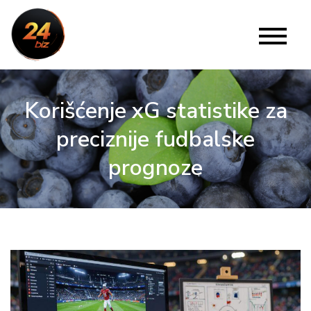
Skip
to
24 Biz
Website
content
Korišćenje xG statistike za
preciznije fudbalske
prognoze