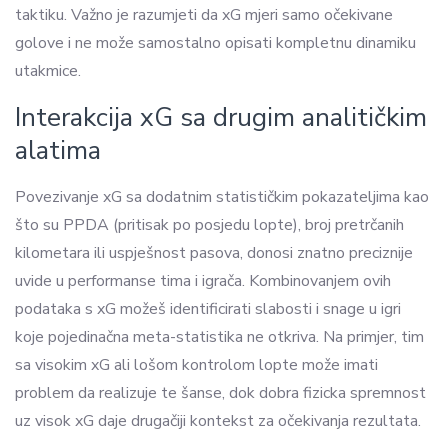
taktiku. Važno je razumjeti da xG mjeri samo očekivane
golove i ne može samostalno opisati kompletnu dinamiku
utakmice.
Interakcija xG sa drugim analitičkim
alatima
Povezivanje xG sa dodatnim statističkim pokazateljima kao
što su PPDA (pritisak po posjedu lopte), broj pretrčanih
kilometara ili uspješnost pasova, donosi znatno preciznije
uvide u performanse tima i igrača. Kombinovanjem ovih
podataka s xG možeš identificirati slabosti i snage u igri
koje pojedinačna meta-statistika ne otkriva. Na primjer, tim
sa visokim xG ali lošom kontrolom lopte može imati
problem da realizuje te šanse, dok dobra fizicka spremnost
uz visok xG daje drugačiji kontekst za očekivanja rezultata.