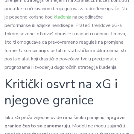
Širenjem strategija temeljenih na xG analizi, možeš koristiti i
podatke o očekivanom broju golova za određene igrače, što
je posebno korisno kod
klađenja
na pojedinačne
performanse ili azijske hendikepe. Prateći trendove xG-a
tokom sezone, otkrivaš obrasce u napadu i odbrani timova,
što ti omogućava da pravovremeno reaguješ na promjene
forme. U kombinaciji s ostalim statističkim indikatorima, xG
postaje alat koji drastično povećava tvoju preciznost u
prognozama i izvođenju dugoročnih strategija klađenja.
Kritički osvrt na xG i
njegove granice
Iako xG pruža vrijedne uvide i ima široku primjenu,
njegove
granice često se zanemaruju
. Modeli ne mogu zajamčiti