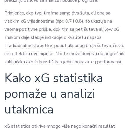
precizniju osnovu za analizu i buduće prognoze.
Primjerice, ako tvoj tim ima samo dva šuta, ali oba sa
visokim xG vrijednostima (npr. 0.7 i 0.8), to ukazuje na
veoma pozitivne prilike, dok tim sa pet šuteva ali low xG
znakom daje slabije indikacije o kvalitetu napada.
Tradicionalne statistike, poput ukupnog broja šuteva, često
ne reflektuju ove nijanse, što te može dovesti do pogrešnih
zaključaka ako ih koristiš kao jedini pokazatelj performansi.
Kako xG statistika
pomaže u analizi
utakmica
xG statistika otkriva mnogo više nego konačni rezultat