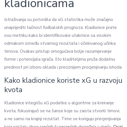
kladionicama
Istraživanja su potvrdila da xG statistika može značajno
unaprijediti tačnost fudbalskih prognoza. Kladionice prate
ovu metriku kako bi identifikovale utakmice sa visokim
odmakom između stvarnog rezultata i očekivanog učinka
timova. Ovakav pristup omogućava bolje razumijevanje
forme i potencijala igrača, što kladiteljima pruža dodatnu
prednost pri izboru oklada i preciznijem procjenjivanju ishoda.
Kako kladionice koriste xG u razvoju
kvota
Kladionice integrišu xG podatke u algoritme za kreiranje
kvota, fokusirajući se na šanse koje su zaista stvorili timovi,
a ne samo na krajnji rezultat. Time se koriguju precjenjivanja
koja nastaju zbog srećnih ili nesrećnih događaja u meču.
Ovaj