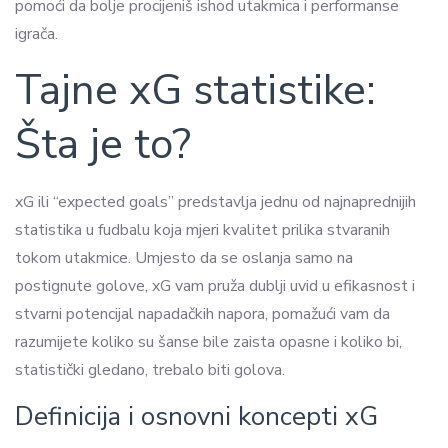
pomoći da bolje procijeniš ishod utakmica i performanse
igrača.
Tajne xG statistike:
Šta je to?
xG ili “expected goals” predstavlja jednu od najnaprednijih
statistika u fudbalu koja mjeri kvalitet prilika stvaranih
tokom utakmice. Umjesto da se oslanja samo na
postignute golove, xG vam pruža dublji uvid u efikasnost i
stvarni potencijal napadačkih napora, pomažući vam da
razumijete koliko su šanse bile zaista opasne i koliko bi,
statistički gledano, trebalo biti golova.
Definicija i osnovni koncepti xG