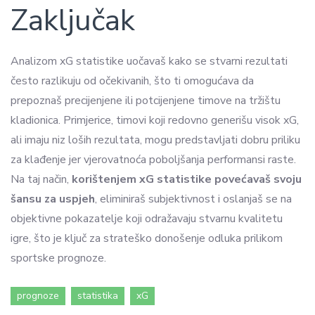
Zaključak
Analizom xG statistike uočavaš kako se stvarni rezultati
često razlikuju od očekivanih, što ti omogućava da
prepoznaš precijenjene ili potcijenjene timove na tržištu
kladionica. Primjerice, timovi koji redovno generišu visok xG,
ali imaju niz loših rezultata, mogu predstavljati dobru priliku
za klađenje jer vjerovatnoća poboljšanja performansi raste.
Na taj način,
korištenjem xG statistike povećavaš svoju
šansu za uspjeh
, eliminiraš subjektivnost i oslanjaš se na
objektivne pokazatelje koji odražavaju stvarnu kvalitetu
igre, što je ključ za strateško donošenje odluka prilikom
sportske prognoze.
prognoze
statistika
xG