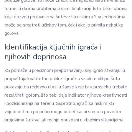
postiže golove, to može značiti da napadači nisu na vrhuncu
forme ili da ima problema u sami finalizaciji. Isto tako, obrana
koja dozvoli protivnicima šuteve sa niskim xG vrijednostima
može se smatrati učinkovitom, čak i ako je primila nekoliko
golova.
Identifikacija ključnih igrača i
njihovih doprinosa
xG pomaže u preciznom prepoznavanju koji igrači stvaraju ili
propuštaju kvalitetne prilike. Igrač sa visokim xG po šutu
pokazuje da redovno ulazi u šanse koje bi u prosjeku trebale
rezultirati golom, što tebi daje indikator njihove kreativnosti
i pozicioniranja na terenu. Suprotno, igrači sa niskim xG
vrijednostima po prilici mogu biti efikasni samo u povećim
brojevima šuteva, ali manje pouzdani u ključnim situacijama.