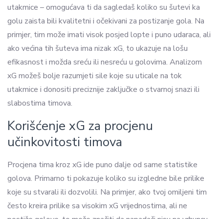
utakmice – omogućava ti da sagledaš koliko su šutevi ka
golu zaista bili kvalitetni i očekivani za postizanje gola. Na
primjer, tim može imati visok posjed lopte i puno udaraca, ali
ako većina tih šuteva ima nizak xG, to ukazuje na lošu
efikasnost i možda sreću ili nesreću u golovima. Analizom
xG možeš bolje razumjeti sile koje su uticale na tok
utakmice i donositi preciznije zaključke o stvarnoj snazi ili
slabostima timova.
Korišćenje xG za procjenu
učinkovitosti timova
Procjena tima kroz xG ide puno dalje od same statistike
golova. Primarno ti pokazuje koliko su izgledne bile prilike
koje su stvarali ili dozvolili. Na primjer, ako tvoj omiljeni tim
često kreira prilike sa visokim xG vrijednostima, ali ne