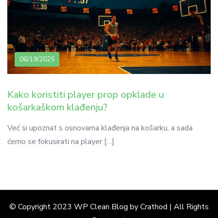
06/19/2025
Kako koristiti player prop opklade u
košarkaškom klađenju?
Već si upoznat s osnovama klađenja na košarku, a sada
ćemo se fokusirati na player […]
© Copyright 2023 WP Clean Blog by Crathod | All Rights