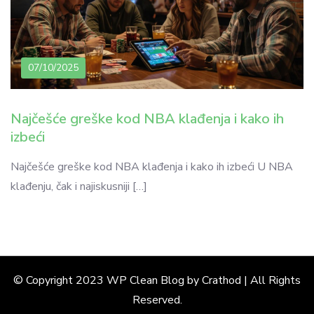
07/10/2025
Najčešće greške kod NBA klađenja i kako ih
izbeći
Najčešće greške kod NBA klađenja i kako ih izbeći U NBA
klađenju, čak i najiskusniji […]
© Copyright 2023 WP Clean Blog by Crathod | All Rights
Reserved.