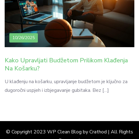
10/26/2025
Kako Upravljati Budžetom Prilikom Klađenja
Na Košarku?
U klađenju na košarku, upravljanje budžetom je ključno za
dugoročni uspjeh i izbjegavanje gubitaka. Bez […]
© Copyright 2023 WP Clean Blog by Crathod | All Rights