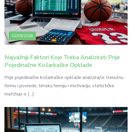
02/05/2026
Najvažniji Faktori Koje Treba Analizirati Prije
Pojedinačne Košarkaške Opklade
Prije pojedinačne košarkaške opklade analizirajte trenutnu
formu i povrede, timsku hemiju i motivaciju, statističke
matchup-e […]