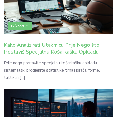
12/25/2025
Kako Analizirati Utakmicu Prije Nego što
Postaviš Specijalnu Košarkašku Opkladu
Prije nego postavite specijalnu košarkašku opkladu,
sistematski procijenite statistike tima i igrača, forme,
taktiku i […]