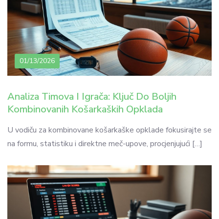
01/13/2026
Analiza Timova I Igrača: Ključ Do Boljih
Kombinovanih Košarkaških Opklada
U vodiču za kombinovane košarkaške opklade fokusirajte se
na formu, statistiku i direktne meč-upove, procjenjujući […]