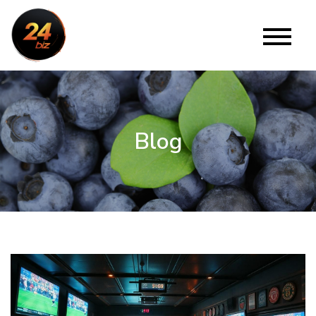
Skip
to
24 Biz
Website
content
Blog