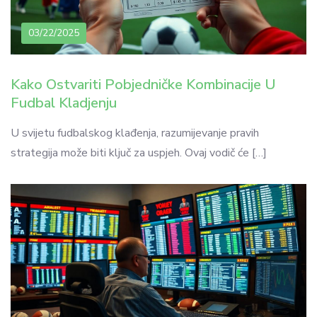
03/22/2025
Kako Ostvariti Pobjedničke Kombinacije U
Fudbal Kladjenju
U svijetu fudbalskog klađenja, razumijevanje pravih
strategija može biti ključ za uspjeh. Ovaj vodič će […]