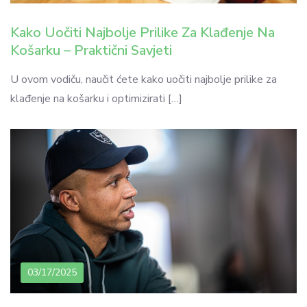
Kako Uočiti Najbolje Prilike Za Klađenje Na
Košarku – Praktični Savjeti
U ovom vodiču, naučit ćete kako uočiti najbolje prilike za
klađenje na košarku i optimizirati […]
03/17/2025